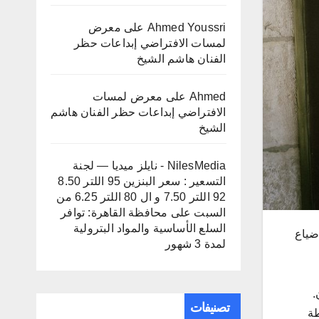
Ahmed Youssri
على
معرض
لمسات الافتراضي إبداعات حظر
الفنان هاشم الشيخ
Ahmed
على
معرض لمسات
الافتراضي إبداعات حظر الفنان هاشم
الشيخ
NilesMedia - نايلز ميديا — لجنة
التسعير : سعر البنزين 95 اللتر 8.50
92 اللتر 7.50 و ال 80 اللتر 6.25 من
السبت
على
محافظة القاهرة: توافر
السلع الأساسية والمواد البترولية
 ضياع
لمدة 3 شهور
.
تصنيفات
طة