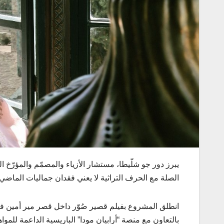
يبرز دور جو شلّيطا، مستشار الأزياء والمصمّم والمؤرّخ ا
الصلة مع الحرف التراثية لا يعني فقدان جماليات الما
انطلق المشروع بفيلم قصير صُوّر داخل قصر مير أمين في
بالتعاون مع منصة “أرابيان مودا” الباريسية الداعمة للم