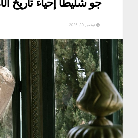
جو شلّيطا إحياء تاريخ الأز
نوفمبر 30, 2025