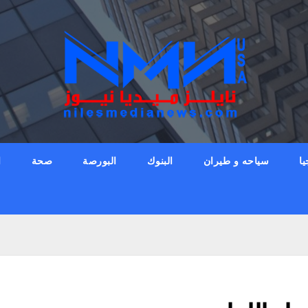
يا
سياحه و طيران
البنوك
البورصة
صحة
ا