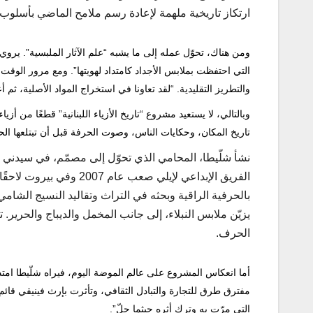
ارتكاز تاريخية ملهمة لإعادة رسم ملامح الماضي بأسلو
ومن هناك، تحوّل عمله إلى ما يشبه “علم الآثار الملبسية”. يرو
التي احتفظت بملابس الأجداد كامتداد لهويتها”. ومع مرور الوقت،
والتطريز التقليدية. “لقد تعاونا في استخراج المواد الأصلية، ثم أ
وبالتالي، لا يستعيد مشروع “تاريخ الأزياء اللبنانية” قطعًا من أ
تاريخ المكان، وحكايات الناس، وصوت الحرفة قبل أن تبتلعها الحد
نشأ شلّيطا، المحامي الذي تحوّل إلى مصمّم، في سيدني بأ
بالحرفية الراقية وبحثه في التراث وتقاليد النسيج الشا
يزيّن ملابس النبلاء، إلى جانب المخمل والديباج والحرير.
الحرف.
أما انعكاس المشروع على عالم الموضة اليوم، فيراه شلّيطا امتداد
مفترق طرق للتجارة والتبادل الثقافي، وتأثرت بإرث فينيقي قائم
التي مرّت به وترك أثره حيثما حلّ”.