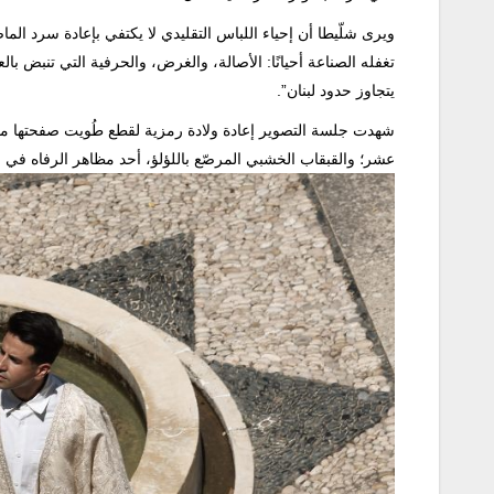
ويرى شلّيطا أن إحياء اللباس التقليدي لا يكتفي بإعادة سرد الماضي، ب
تغفله الصناعة أحيانًا: الأصالة، والغرض، والحرفية التي تنبض بالع
يتجاوز حدود لبنان”.
شهدت جلسة التصوير إعادة ولادة رمزية لقطع طُويت صفحتها من
عشر؛ والقبقاب الخشبي المرصّع باللؤلؤ، أحد مظاهر الرفاه في قص