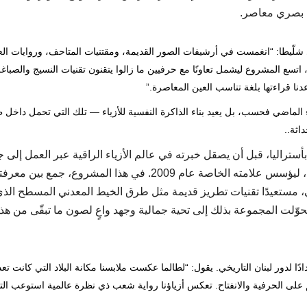
ب بصري معاصر.
ي شلّيطا: “انغمست في أرشيفات الصور القديمة، ومقتنيات المتاحف، وروايات الع
 اتسع المشروع ليشمل تعاونًا مع حرفيين ما زالوا يتقنون تقنيات النسيج والصباغ
عدنا قراءتها بلغة تناسب العين المعاصرة.”
زياء الماضي فحسب، بل يعيد بناء الذاكرة النفسية للأزياء — تلك التي تحمل داخل ط
اثة..
ستراليا، قبل أن يصقل خبرته في عالم الأزياء الراقية عبر العمل إلى 
الفريق الإبداعي لإيلي صعب عام 2007 وفي بيروت لاحقًا، ليؤسس علامته الخاصة عام 2009. في هذا المشروع، جمع بين مع
مي، مستعيدًا تقنيات تطريز قديمة مثل طرق الخيط المعدني المسطح الذ
 تحوّلت المجموعة بذلك إلى تحية جمالية وجهد واعٍ لصون ما تبقّى من هذ
ًا لدور لبنان التاريخي. يقول: “لطالما عكست ملابسنا مكانة البلاد التي كانت تعد
 على الحرفية والانفتاح. تعكس أزياؤنا رواية شعب ذي نظرة عالمية استوعب الت