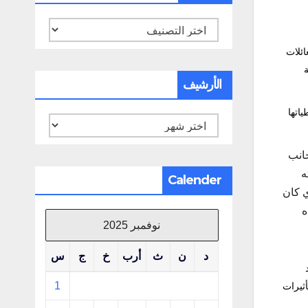
تصنيفات
ائلات
ة
الأرشيف
ياتها
الأرشيف
جانب
رفته
Calender
ي كان
ه
نوفمبر 2025
د
ن
ث
أرب
خ
ج
س
1
أثيرات