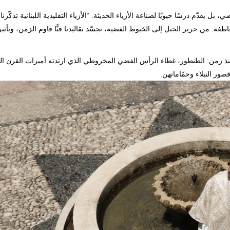
ل يقدّم درسًا حيويًا لصناعة الأزياء الحديثة. “الأزياء التقليدية اللبنانية تذكّرنا 
اطفة. من حرير الجبل إلى الخيوط الفضية، تجسّد تقاليدنا فنًّا قاوم الزمن، وتأثير
ذ زمن: الطنطور، غطاء الرأس الفضي المخروطي الذي ارتدته أميرات القرن ال
ور النبلاء وحمّاماتهن.