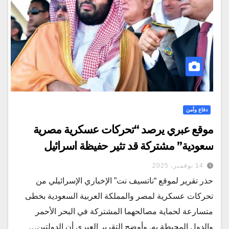
دفاع وأمن
موقع عبري يرصد “تحركات عسكرية مصرية
سعودية” مشتركة قد تثير حفيظة اسرائيل
14 نوفمبر، 2025
حذر تقرير لموقع “ناتسيف نت” الإخباري الإسرائيلي من
تحركات عسكرية لمصر والمملكة العربية السعودية بخطى
متسارعة لحماية مصالحهما المشتركة في البحر الأحمر
والدول المحيطة به. وأوضح التقرير العبري أن الدولتين…