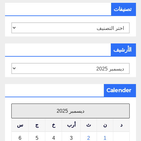
تصنيفات
تصنيفات
الأرشيف
الأرشيف
Calender
ديسمبر 2025
د
ن
ث
أرب
خ
ج
س
6
5
4
3
2
1