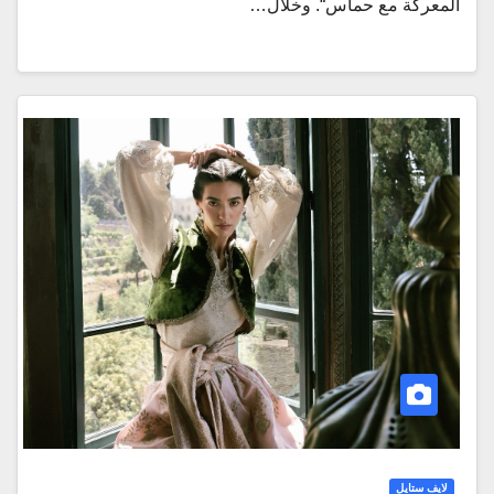
المعركة مع حماس“. وخلال…
لايف ستايل