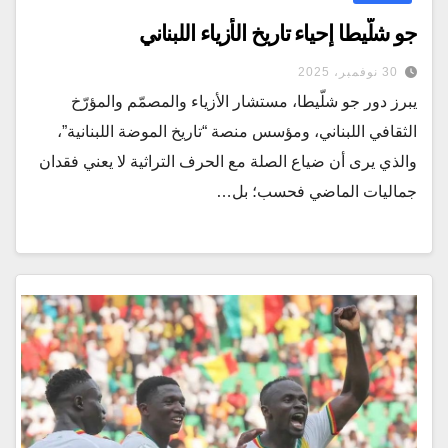
جو شلّيطا إحياء تاريخ الأزياء اللبناني
30 نوفمبر، 2025
يبرز دور جو شلّيطا، مستشار الأزياء والمصمّم والمؤرّخ
الثقافي اللبناني، ومؤسس منصة “تاريخ الموضة اللبنانية”،
والذي يرى أن ضياع الصلة مع الحرف التراثية لا يعني فقدان
جماليات الماضي فحسب؛ بل…