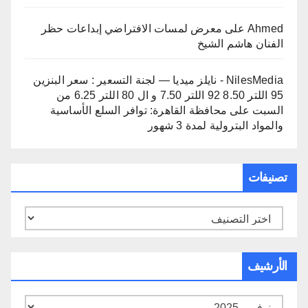
Ahmed
على
معرض لمسات الافتراضي إبداعات حظر
الفنان هاشم الشيخ
NilesMedia - نايلز ميديا — لجنة التسعير : سعر البنزين
95 اللتر 8.50 92 اللتر 7.50 و ال 80 اللتر 6.25 من
السبت
على
محافظة القاهرة: توافر السلع الأساسية
والمواد البترولية لمدة 3 شهور
تصنيفات
تصنيفات
الأرشيف
الأرشيف