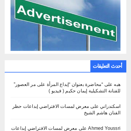
أحدث التعليقات
هبه
على
“محاضرة بعنوان “إبداع المرأة على مر العصور”
للفنانة التشكيلية إيمان حكيم ( فيديو )
اسكندراني
على
معرض لمسات الافتراضي إبداعات حظر
الفنان هاشم الشيخ
Ahmed Youssri
على
معرض لمسات الافتراضي إبداعات