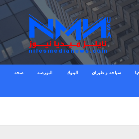
يا
سياحه و طيران
البنوك
البورصة
صحة
ا