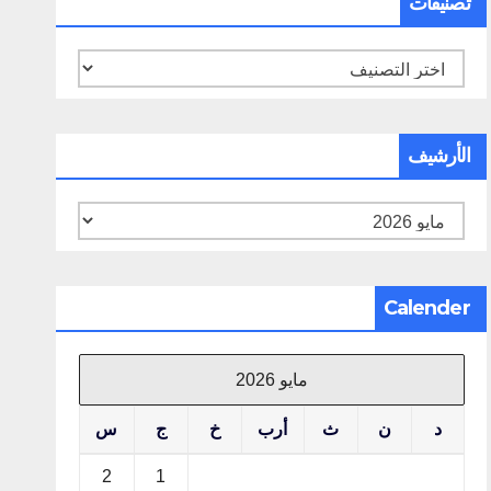
تصنيفات
تصنيفات
الأرشيف
الأرشيف
Calender
مايو 2026
د
ن
ث
أرب
خ
ج
س
2
1