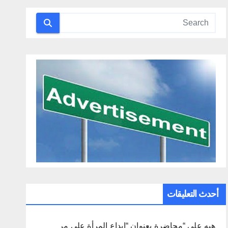
أحدث التعليقات
هبه
على
“محاضرة بعنوان “إبداع المرأة على مر