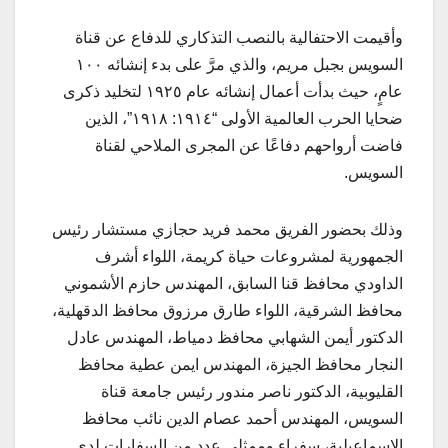
وأقيمت الاحتفالية بالنصب التذكاري للدفاع عن قناة
السويس بجبل مريم، والذي مرَّ على بدء إنشائه ١٠٠
عامٍ، حيث بدأت أعمال إنشائه عام ١٩٢٥ لتخليد ذكرى
ضحايا الحرب العالمية الأولى “١٩١٤: ١٩١٨”، الذين
فاضت أرواحهم دفاعًا عن المجرى الملاحي لقناة
السويس.
وذلك بحضور الفريق محمد فريد حجازي مستشار رئيس
الجمهورية لمشروعات حياة كريمة، اللواء أشرف
الداودي محافظ قنا السابق، المهندس حازم الأشموني
محافظ الشرقية، اللواء طارق مرزوق محافظ الدقهلية،
الدكتور أيمن الشهابي محافظ دمياط، المهندس عادل
النجار محافظ الجيزة، المهندس ايمن عطية محافظ
القليوبية، الدكتور ناصر مندور رئيس جامعة قناة
السويس، المهندس أحمد عصام الدين نائب محافظ
الإسماعيلية، سفراء وممثلي عدد من السفارات لدى