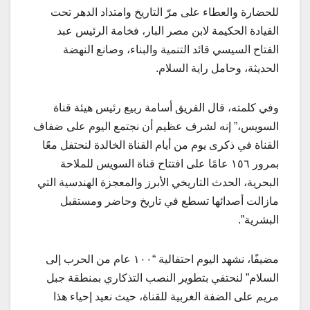
للحضارة والعطاء على مرّ التاريخ وامتداد الدهر تحت
القيادة الحكيمة لابن مصر البار، فخامة الرئيس عبد
الفتاح السيسي قائد التنمية والبناء، وصانع النهضة
الحديثة، وحامل راية السلام.
وفي كلمته، قال الفريق أسامة ربيع رئيس هيئة قناة
السويس،” إنه لشرف عظيم أن نجتمع اليوم على ضفاف
القناة في ذكرى يوم من أيام القناة الخالدة لنحتفل معًا
بمرور ١٥٦ عامًا على افتتاح قناة السويس للملاحة
البحرية، الحدث التاريخي الأبرز والمعجزة الهندسية التي
مازالت أصدائها تسطع في تاريخ وحاضر ومستقبل
البشرية”.
مضيفًا، نشهد اليوم احتفالية “١٠٠ عام من الحرب إلى
السلام” لنحتفي بتطوير النصب التذكاري بمنطقة جبل
مريم على الضفة الغربية للقناة، حيث نعيد إحياء هذا