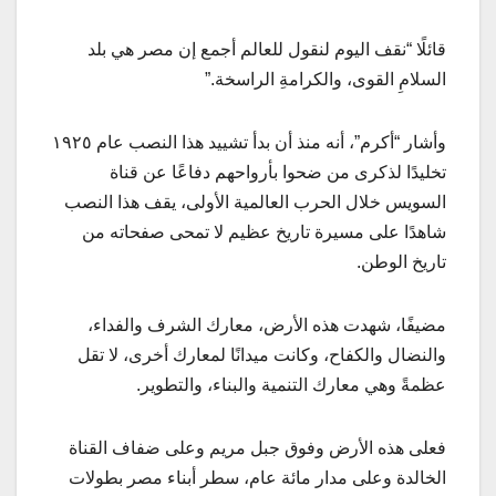
قائلًا “نقف اليوم لنقول للعالم أجمع إن مصر هي بلد
السلامِ القوى، والكرامةِ الراسخة.”
وأشار “أكرم”، أنه منذ أن بدأ تشييد هذا النصب عام ١٩٢٥
تخليدًا لذكرى من ضحوا بأرواحهم دفاعًا عن قناة
السويس خلال الحرب العالمية الأولى، يقف هذا النصب
شاهدًا على مسيرة تاريخ عظيم لا تمحى صفحاته من
تاريخ الوطن.
مضيفًا، شهدت هذه الأرض، معارك الشرف والفداء،
والنضال والكفاح، وكانت ميدانًا لمعارك أخرى، لا تقل
عظمةً وهي معارك التنمية والبناء، والتطوير.
فعلى هذه الأرض وفوق جبل مريم وعلى ضفاف القناة
الخالدة وعلى مدار مائة عام، سطر أبناء مصر بطولات