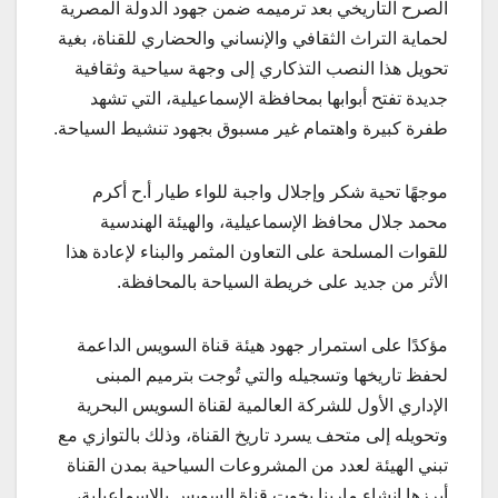
الصرح التاريخي بعد ترميمه ضمن جهود الدولة المصرية
لحماية التراث الثقافي والإنساني والحضاري للقناة، بغية
تحويل هذا النصب التذكاري إلى وجهة سياحية وثقافية
جديدة تفتح أبوابها بمحافظة الإسماعيلية، التي تشهد
طفرة كبيرة واهتمام غير مسبوق بجهود تنشيط السياحة.
موجهًا تحية شكر وإجلال واجبة للواء طيار أ.ح أكرم
محمد جلال محافظ الإسماعيلية، والهيئة الهندسية
للقوات المسلحة على التعاون المثمر والبناء لإعادة هذا
الأثر من جديد على خريطة السياحة بالمحافظة.
مؤكدًا على استمرار جهود هيئة قناة السويس الداعمة
لحفظ تاريخها وتسجيله والتي تُوجت بترميم المبنى
الإداري الأول للشركة العالمية لقناة السويس البحرية
وتحويله إلى متحف يسرد تاريخ القناة، وذلك بالتوازي مع
تبني الهيئة لعدد من المشروعات السياحية بمدن القناة
أبرزها إنشاء مارينا يخوت قناة السويس بالإسماعيلية،