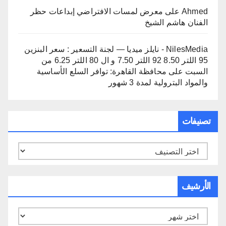
Ahmed
على
معرض لمسات الافتراضي إبداعات حظر
الفنان هاشم الشيخ
NilesMedia - نايلز ميديا — لجنة التسعير : سعر البنزين
95 اللتر 8.50 92 اللتر 7.50 و ال 80 اللتر 6.25 من
السبت
على
محافظة القاهرة: توافر السلع الأساسية
والمواد البترولية لمدة 3 شهور
تصنيفات
تصنيفات
الأرشيف
الأرشيف