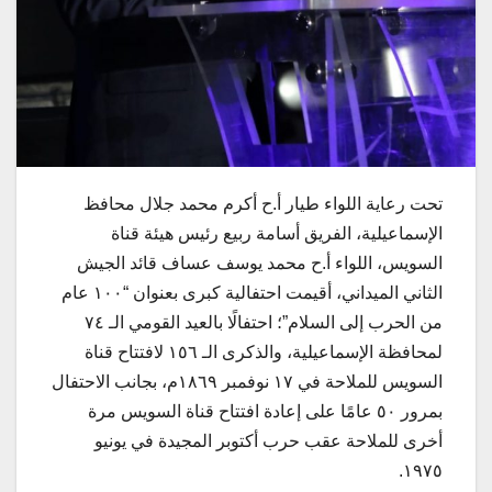
تحت رعاية اللواء طيار أ.ح أكرم محمد جلال محافظ
الإسماعيلية، الفريق أسامة ربيع رئيس هيئة قناة
السويس، اللواء أ.ح محمد يوسف عساف قائد الجيش
الثاني الميداني، أقيمت احتفالية كبرى بعنوان “١٠٠ عام
من الحرب إلى السلام”؛ احتفالًا بالعيد القومي الـ ٧٤
لمحافظة الإسماعيلية، والذكرى الـ ١٥٦ لافتتاح قناة
السويس للملاحة في ١٧ نوفمبر ١٨٦٩م، بجانب الاحتفال
بمرور ٥٠ عامًا على إعادة افتتاح قناة السويس مرة
أخرى للملاحة عقب حرب أكتوبر المجيدة في يونيو
١٩٧٥.