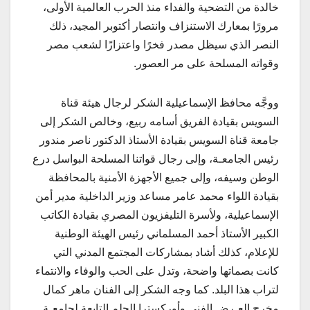
خالدة من التضحية والفداء منذ الحرب العالمية الأولى،
مرورًا بمعارك الاستنزاف وانتصار أكتوبر المجيد، ذلك
النصر الذي سيظل مصدر فخرًا واعتزازًا لشعب مصر
وقواته المسلحة على مر العصور.
ووجَّه محافظ الإسماعيلية الشكر لرجال هيئة قناة
السويس بقيادة الفريق أسامه ربيع، وخالص الشكر إلى
جامعة قناة السويس بقيادة الأستاذ الدكتور ناصر مندور
رئيس الجامعـة، وإلى رجال قواتنا المسلحة البواسل درع
الوطن وسيفه، وإلى جميع الأجهزة الأمنية بالمحافظة
بقيادة اللواء محمد عامر مساعد وزير الداخلية مدير أمن
الإسماعيلية، ولأسرة التليفزيون المصري بقيادة الكاتب
الكبير الأستاذ أحمد المسلماني رئيس الهيئة الوطنية
للإعلام، كذلك أشاد بمشاركات المجتمع المدني التي
كانت بصماتها واضحة، وتدل على الحب والوفاء والانتماء
لتراب هذا البلد. كما وجه الشكر إلى الفنان ماهر كمال
مخرج العـرض الفني وأوركسترا الحلم التابعة لجامعـة