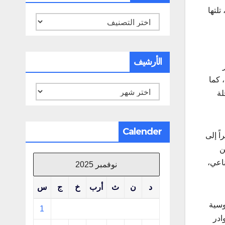
لتها
تصنيفات
الأرشيف
 كما
الأرشيف
لة
Calender
ً إلى
ن
اعي،
نوفمبر 2025
د
ن
ث
أرب
خ
ج
س
وسية
1
ادر