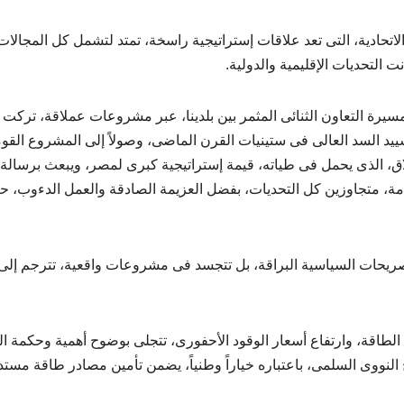
اتحادية، التى تعد علاقات إستراتيجية راسخة، تمتد لتشمل كل المجالات
 التحديات الإقليمية والدولية.
 لمسيرة التعاون الثنائى المثمر بين بلدينا، عبر مشروعات عملاقة، تركت
تشييد السد العالى فى ستينيات القرن الماضى، وصولاً إلى المشروع القو
اق، الذى يحمل فى طياته، قيمة إستراتيجية كبرى لمصر، ويبعث برسالة 
دامة، متجاوزين كل التحديات، بفضل العزيمة الصادقة والعمل الدءوب، ح
لتصريحات السياسية البراقة، بل تتجسد فى مشروعات واقعية، تترجم إلى 
طاقة، وارتفاع أسعار الوقود الأحفورى، تتجلى بوضوح أهمية وحكمة ال
مج النووى السلمى، باعتباره خياراً وطنياً، يضمن تأمين مصادر طاقة مستد