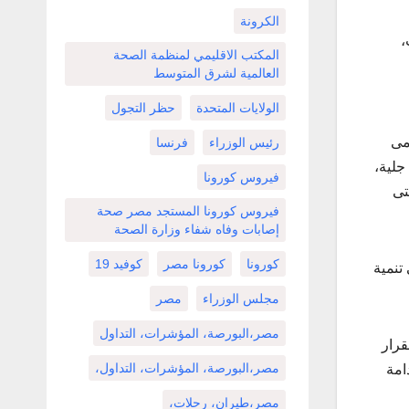
الكرونة
،
المكتب الاقليمي لمنظمة الصحة
العالمية لشرق المتوسط
الولايات المتحدة
حظر التجول
مى
رئيس الوزراء
فرنسا
جلية،
فيروس كورونا
تى
فيروس كورونا المستجد مصر صحة
إصابات وفاه شفاء وزارة الصحة
كورونا
كورونا مصر
كوفيد 19
تنمية
مجلس الوزراء
مصر
مصر،البورصة، المؤشرات، التداول
قرار
مصر،البورصة، المؤشرات، التداول،
امة
مصر،طيران، رحلات،