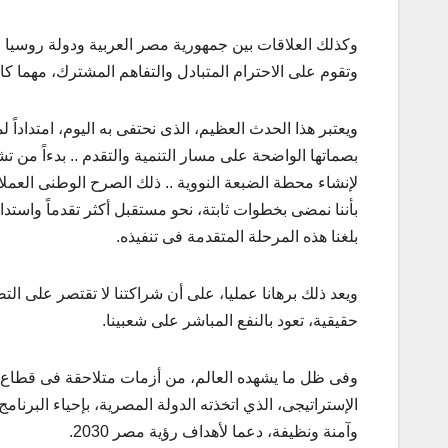
وكذلك العلاقات بين جمهورية مصر العربية ودولة روسيا ال
وتقوم على الاحترام المتبادل والتفاهم المشترك، مهما كانت
ويعتبر هذا الحدث العظيم، الذى نحتفى به اليوم، امتداداً
بصماتها الواضحة على مسار التنمية والتقدم .. بدءاً من 
لإنشاء محطة الضبعة النووية .. ذلك الصرح الوطنى العمل
بأننا نمضى بخطوات ثابتة، نحو مستقبل أكثر تقدماً واست
بلغنا هذه المرحلة المتقدمة فى تنفيذه.
ويعد ذلك برهانا عمليا، على أن شراكتنا لا تقتصر على ا
حقيقية، تعود بالنفع المباشر على شعبينا.
وفى ظل ما يشهده العالم، من أزمات متلاحقة فى قطاع ال
الإستراتيجى، الذي اتخذته الدولة المصرية، بإحياء البرنا
وآمنة ونظيفة، دعما لأهداف رؤية مصر 2030.