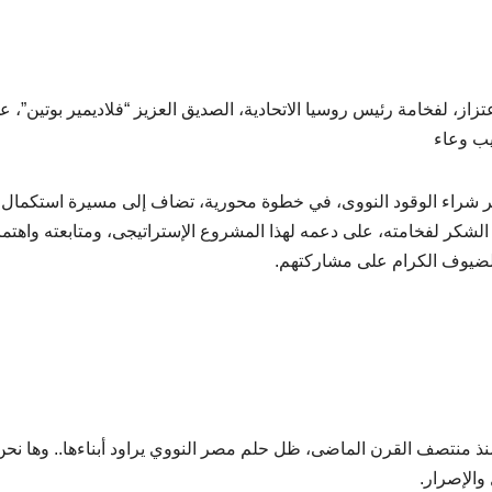
از، لفخامة رئيس روسيا الاتحادية، الصديق العزيز “فلاديمير بوتين”، ع
يب وعاء
أمر شراء الوقود النووى، في خطوة محورية، تضاف إلى مسيرة استكمال
كر لفخامته، على دعمه لهذا المشروع الإستراتيجى، ومتابعته واهتما
 الضيوف الكرام على مشاركتهم.
 منتصف القرن الماضى، ظل حلم مصر النووي يراود أبناءها.. وها نحن
والإصرار.