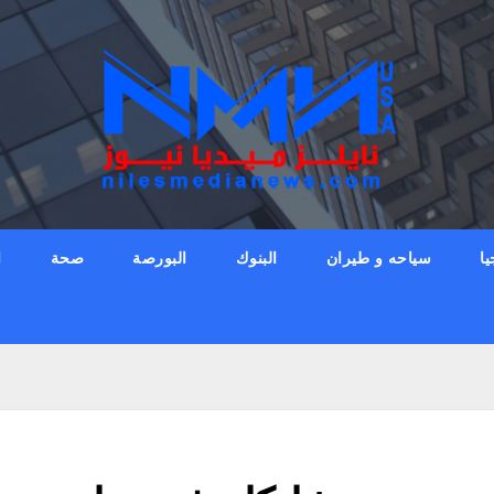
يا
سياحه و طيران
البنوك
البورصة
صحة
ا