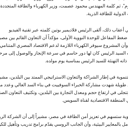
”، ثم كلمة المهندس محمود عصمت، وزير الكهرباء والطاقة المتجددة، ت
لدولية للطاقة الذرية.
قاب ذلك، ألقى الرئيس فلاديمير بوتين كلمته عبر تقنية الفيديو
ط المفاعل للوحدة النووية الأولى، مؤكداً أن التعاون القائم بين مصر
اً، وأن المشروع سيوفر الكهرباء اللازمة لدعم الاقتصاد المصري المتنامي،
 السيد الرئيس كان لها دور حاسم في سرعة الإنجاز والوصول إلى مرح
ته التهنئة للسيد الرئيس بمناسبة يوم مولده.
ة في إطار الشراكة والتعاون الاستراتيجي الممتد بين البلدين، مشيرا
ود طويلة شهدت مشاركة الخبراء السوفييت في بناء السد العالي وعدد م
جلى في ارتفاع حجم ومعدل التجارة بين البلدين، وتكثيف التعاون الصن
المنطقة الاقتصادية لقناة السويس.
ووية ستسهم في تعزيز أمن الطاقة في مصر، مشيراً إلى أن الشركة الر
مل بالمعايير البيئية، وأن الجانب الروسي يقدّم برامج تدريب وتأهيل للكو