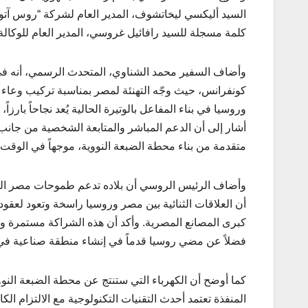
السيد أليكسي ليخاتشوف، المدير العام لشركة “روس آتوم
كلمة مسجلة للسيد رافائيل غروسي، المدير العام للوكالة ا
وأضاف السفير محمد الشناوي، المتحدث الرسمي، أنه في أع
كونفرانس، حيث وجّه التهنئة لمصر بمناسبة تركيب وعاء ضغ
وروسيا في بناء المفاعل بالوتيرة الحالية يُعد نجاحاً بارز
أشار إلى أن الدعم المباشر والمتابعة الشخصية من جانب
متقدمة من بناء محطة الضبعة النووية، موجهاً في الوقت ذا
وأضاف الرئيس الروسي أن بلاده تدعم طموحات مصر التنموي
أن العلاقات الثنائية بين مصر وروسيا راسخة وتعود لعق
كبرى المصانع المصرية. وأكد أن هذه الشراكة مستمرة وتت
فضلاً عن مضي روسيا قدماً في إنشاء منطقة صناعية في 
كما أوضح أن الكهرباء التي ستنتج عن محطة الضبعة الن
المنفذة تعتمد أحدث التقنيات التكنولوجية مع الالتزام الكا