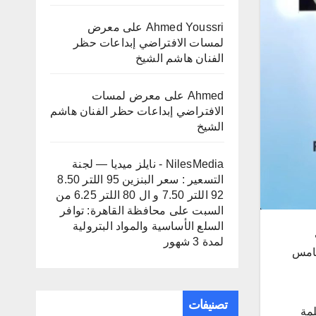
Ahmed Youssri
على
معرض
لمسات الافتراضي إبداعات حظر
الفنان هاشم الشيخ
Ahmed
على
معرض لمسات
الافتراضي إبداعات حظر الفنان هاشم
الشيخ
NilesMedia - نايلز ميديا — لجنة
التسعير : سعر البنزين 95 اللتر 8.50
92 اللتر 7.50 و ال 80 اللتر 6.25 من
السبت
على
محافظة القاهرة: توافر
السلع الأساسية والمواد البترولية
لمدة 3 شهور
خامس
تصنيفات
لمة