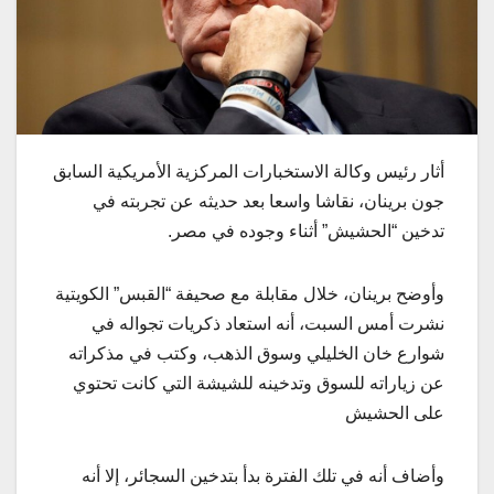
أثار
رئيس
وكالة
الاستخبارات
المركزية
الأمريكية
السابق
جون
برينان،
نقاشا
واسعا
بعد
حديثه
عن
تجربته
في
تدخين
“
الحشيش
”
أثناء
وجوده
في
مصر
.
وأوضح برينان، خلال مقابلة مع صحيفة “القبس” الكويتية
نشرت أمس السبت، أنه استعاد ذكريات تجواله في
شوارع خان الخليلي وسوق الذهب، وكتب في مذكراته
عن زياراته للسوق وتدخينه للشيشة التي كانت تحتوي
على الحشيش
وأضاف أنه في تلك الفترة بدأ بتدخين السجائر، إلا أنه