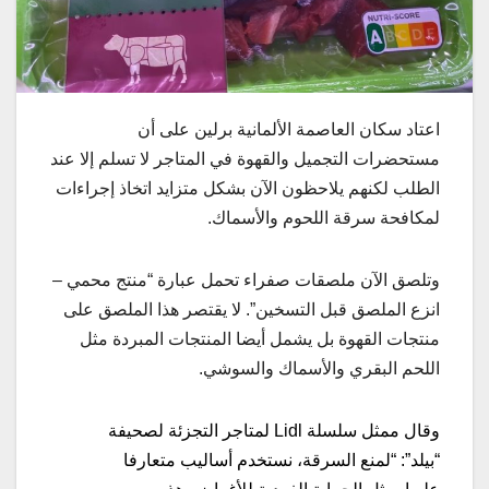
اعتاد
سكان
العاصمة
الألمانية
برلين
على
أن
مستحضرات
التجميل
والقهوة
في
المتاجر
لا
تسلم
إلا
عند
الطلب
لكنهم
يلاحظون
الآن
بشكل
متزايد
اتخاذ
إجراءات
لمكافحة
سرقة
اللحوم
والأسماك
.
وتلصق الآن ملصقات صفراء تحمل عبارة “منتج محمي –
انزع الملصق قبل التسخين”. لا يقتصر هذا الملصق على
منتجات القهوة بل يشمل أيضا المنتجات المبردة مثل
اللحم البقري والأسماك والسوشي.
وقال ممثل سلسلة Lidl لمتاجر التجزئة لصحيفة
“بيلد”: “لمنع السرقة، نستخدم أساليب متعارفا