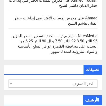
Ahmed Youssri
على
معرض لمسات الافتراضي إبداعات
حظر الفنان هاشم الشيخ
Ahmed
على
معرض لمسات الافتراضي إبداعات حظر
الفنان هاشم الشيخ
NilesMedia - نايلز ميديا — لجنة التسعير : سعر البنزين
95 اللتر 8.50 92 اللتر 7.50 و ال 80 اللتر 6.25 من
السبت
على
محافظة القاهرة: توافر السلع الأساسية
والمواد البترولية لمدة 3 شهور
تصنيفات
تصنيفات
الأرشيف