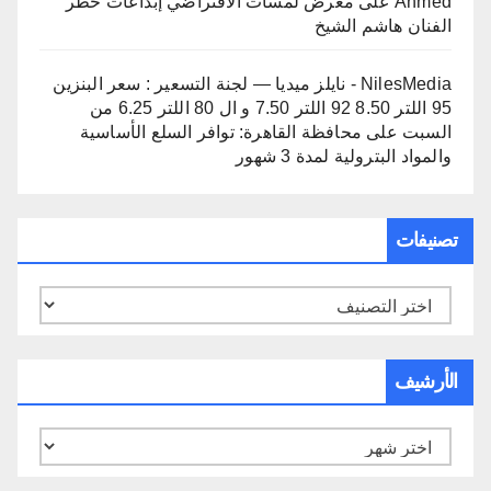
Ahmed
على
معرض لمسات الافتراضي إبداعات حظر
الفنان هاشم الشيخ
NilesMedia - نايلز ميديا — لجنة التسعير : سعر البنزين
95 اللتر 8.50 92 اللتر 7.50 و ال 80 اللتر 6.25 من
السبت
على
محافظة القاهرة: توافر السلع الأساسية
والمواد البترولية لمدة 3 شهور
تصنيفات
تصنيفات
الأرشيف
الأرشيف