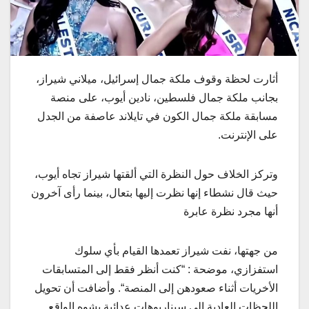
أثارت
لحظة
وقوف
ملكة
جمال
إسرائيل،
ميلاني
شيراز،
بجانب
ملكة
جمال
فلسطين،
نادين
أيوب،
على
منصة
مسابقة
ملكة
جمال
الكون
في
تايلاند
عاصفة
من
الجدل
على
الإنترنت
.
وتركز
الخلاف
حول
النظرة
التي
ألقتها
شيراز
تجاه
أيوب،
حيث
قال
نشطاء
إنها
نظرت
إليها
بتعال،
بينما
رأى
آخرون
أنها
مجرد
نظرة
عابرة
من
جهتها،
نفت
شيراز
تعمدها
القيام
بأي
سلوك
استفزازي،
موضحة
: “
كنت
أنظر
فقط
إلى
المتسابقات
الأخريات
أثناء
صعودهن
إلى
المنصة
“.
وأضافت
أن
تحويل
اللحظات
العادية
إلى
سيناريوهات
عدائية
يشوه
الواقع