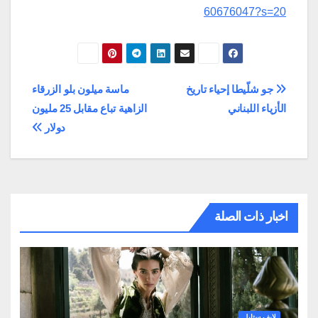
60676047?s=20
تصفّح
جو شلّيطا إحياء تاريخ
ماسة ميلون بلو الزرقاء
الأزياء اللبناني
الزاهية تباع مقابل 25 مليون
المقالات
دولار
اخبار ذات الصلة
لايف ستايل