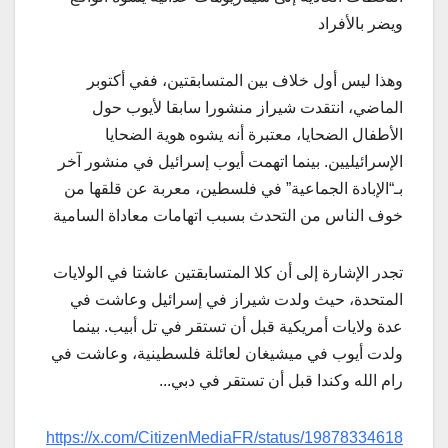
ويضر
بالأفراد
وهذا
ليس
أول
خلاف
بين
المتسابقتين،
ففي
أكتوبر
الماضي،
انتقدت
شيراز
منشورا
سابقا
لأيوب
حول
الأطفال
الضحايا،
معتبرة
أنه
يشوه
هوية
الضحايا
الإسرائيليين
.
بينما
اتهمت
أيوب
إسرائيل
في
منشور
آخر
بـ
“
الإبادة
الجماعية
”
في
فلسطين،
معربة
عن
قلقها
من
خوف
الناس
من
التحدث
بسبب
اتهامات
معاداة
السامية
تجدر
الإشارة
إلى
أن
كلا
المتسابقتين
عاشتا
في
الولايات
المتحدة،
حيث
ولدت
شيراز
في
إسرائيل
وعاشت
في
عدة
ولايات
أمريكية
قبل
أن
تستقر
في
تل
أبيب
.
بينما
ولدت
أيوب
في
ميشيغان
لعائلة
فلسطينية،
وعاشت
في
رام
الله
وكندا
قبل
أن
تستقر
في
دبي
.
.
.
https://x.com/CitizenMediaFR/status/19878334618