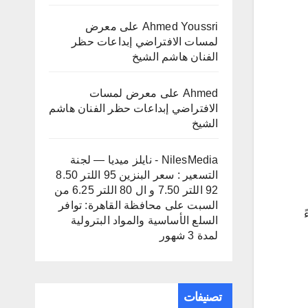
Ahmed Youssri
على
معرض
لمسات الافتراضي إبداعات حظر
الفنان هاشم الشيخ
Ahmed
على
معرض لمسات
الافتراضي إبداعات حظر الفنان هاشم
الشيخ
NilesMedia - نايلز ميديا — لجنة
التسعير : سعر البنزين 95 اللتر 8.50
92 اللتر 7.50 و ال 80 اللتر 6.25 من
السبت
على
محافظة القاهرة: توافر
ً
السلع الأساسية والمواد البترولية
لمدة 3 شهور
تصنيفات