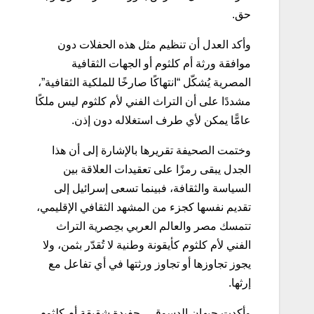
حق.
وأكد العدل أن تنظيم مثل هذه الحفلات دون
موافقة ورثة أم كلثوم أو الجهات الثقافية
المصرية يُشكّل “انتهاكًا صارخًا للملكية الثقافية”،
مشددًا على أن التراث الفني لأم كلثوم ليس ملكًا
عامًّا يمكن لأي طرف استغلاله دون إذن.
وختمت الصحيفة تقريرها بالإشارة إلى أن هذا
الجدل يبقى رمزًا على تعقيدات العلاقة بين
السياسة والثقافة، فبينما تسعى إسرائيل إلى
تقديم نفسها كجزء من المشهد الثقافي الإقليمي،
تتمسك مصر والعالم العربي بحِصرية التراث
الفني لأم كلثوم كأيقونة وطنية لا تُقدّر بثمن، ولا
يجوز تجاوزها أو تجاوز ورثتها في أي تفاعل مع
إرثها.
وأكدت جيهان الدسوقي، حفيدة شقيقة أم كلثوم،