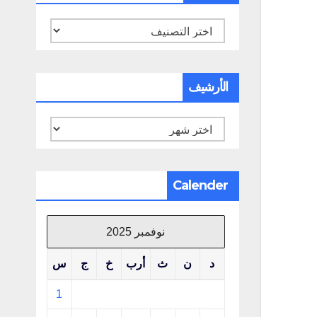
تصنيفات
الأرشيف
الأرشيف
Calender
نوفمبر 2025
د
ن
ث
أرب
خ
ج
س
1