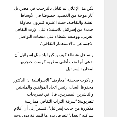
لكن هذا الإعلان لم يُقابل بالترحيب في مصر، بل
أثار موجة من الغضب، خصوصًا في الأوساط
الفنية والثقافية، حيث اعتبره كثيرون محاولةً
جديدةً من إسرائيل للاستيلاء على الإرث الثقافي
العربي، ووصفه نشطاء على منصات التواصل
الاجتماعي بـ”الاستعمار الثقافي”.
وتساءل نشطاء كيف يمكن لبلد مثل إسرائيل أن
تدعي أنها تحب أغاني مطربة كرست حنجرتها
لمحاربة إسرائيل.
و ذكرت صحيفة “معاريف” الإسرائيلية ان الدكتور
محفوظ العدل، رئيس اتحاد المؤلفين والملحنين
والناشرين المصريين، قال في تصريحات
تلفزيونية: “سرقة التراث الثقافي ممارسة
متكررة من جانب إسرائيل”، مُشيراً إلى أن أفلام
شركته “العدل” تتعرض بدورها للسرقة دون وجه