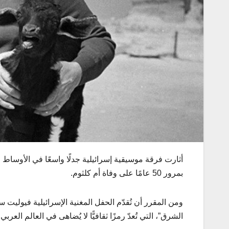
أثارت
فرقة
موسيقية
إسرائيلية
جدلًا
واسعًا
في
الأوساط
ا
بمرور
50
عامًا
على
وفاة
أم
كلثوم
.
الشرق”، التي تُعدّ رمزًا ثقافيًّا لا يُضاهى في العالم الع