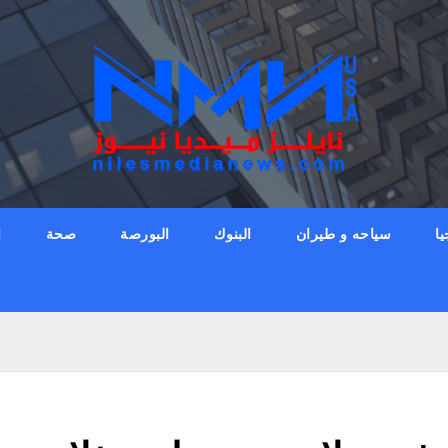
يا
سياحه و طيران
البنوك
البورصة
صحة
ا