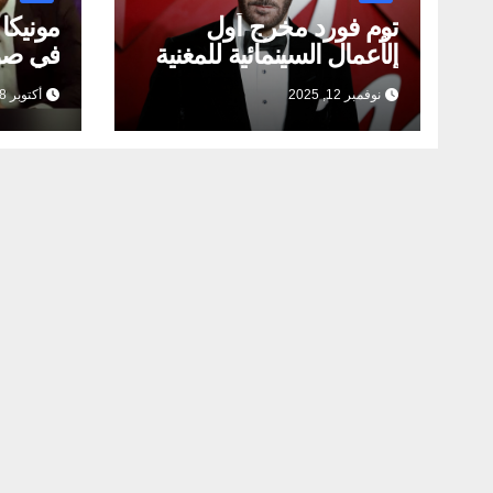
توم فورد مخرج أول
مونيكا
الأعمال السينمائية للمغنية
في صو
أديل
نوفمبر 12, 2025
أكتوبر 28, 2025