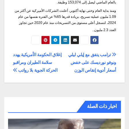
بالعام الماضي ليصل إلى 153,074 وظيفة.
ومنذ بداية العام وحتى نهاية أكتوبر، أعلنت الشركات الأميركية عن أكثر من
1.09 مليون عملية تسريح، بزيادة قدرها 65% عن الفترة نفسها من عام
2024، لتسجل أعلى مستوى من التسريحات منذ عام 2020 حين تجاوز
.
العدد 2.3 مليون.
تصفّح
ترامب يتفق مع إيلي ليلي
إغلاق الحكومة الأمريكية يهدد
ونوفو نورديسك على خفض
سلامة الطيران ومراقبو
المقالات
أسعار أدوية إنقاص الوزن
الحركة الجوية بلا رواتب
اخبار ذات الصلة