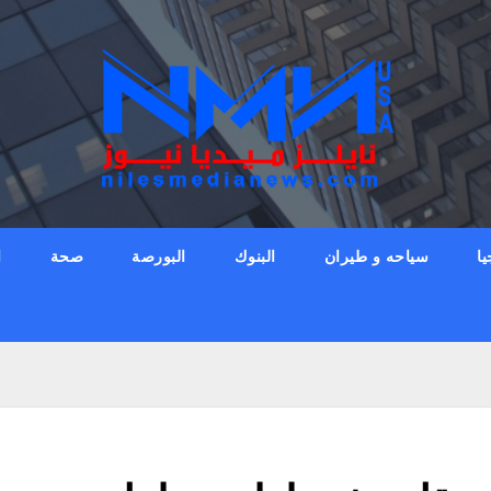
يا
سياحه و طيران
البنوك
البورصة
صحة
ا