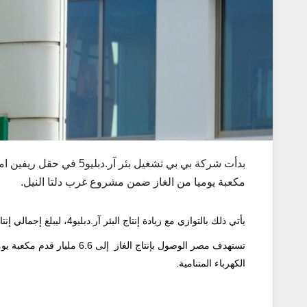
بدأت شركة بي بي تشغيل بئر آر.دبليو5 في حقل ريفين امام سواحل
مكعبة يوميا من الغاز ضمن مشروع غرب دلتا النيل.
يأتي ذلك بالتوازي مع زيادة إنتاج البئر آر.دبليو4، ليبلغ إجمالي إنتاج البئرين الجديدتين نحو 140 مليون قدم مكعبة يوميا منذ بداية العام.
تستهدف مصر الوصول بإنتاج
الغاز
الكهرباء المتنامية.