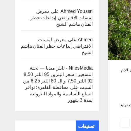
Ahmed Youssri
على
معرض
لمسات الافتراضي إبداعات حظر
الفنان هاشم الشيخ
Ahmed
على
معرض لمسات
الافتراضي إبداعات حظر الفنان هاشم
الشيخ
NilesMedia - نايلز ميديا — لجنة
اجا جديدا بواقع 80 مليون قدم
التسعير : سعر البنزين 95 اللتر 8.50
92 اللتر 7.50 و ال 80 اللتر 6.25 من
السبت
على
محافظة القاهرة: توافر
السلع الأساسية والمواد البترولية
لمدة 3 شهور
لسد احتياجات توليد
تصنيفات