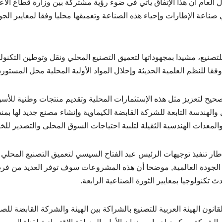
 العام أن هذا الإتفاق يأتي في ضوء رؤية مشتركة بين وزارة قطاع الأع
ي صناعة الإطارات وإحياء هذه الصناعة وتعميقها محليا وفقا لمعايير الجو
 للتصنيع، مشيدا بمجهوداتها لتعميق التصنيع المحلي ونقل وتوطين التكنول
قا للنظم العلمية الحديثة وإحلال المواد الأولية المحلية محل المستورد
حيح لتعزيز مثل هذه الإستثمارات المحلية وتقديم منتجات وطنية للأسو
الهندسة التابعة للشركة القابضة الكيماوية وإنشاء مصنع جديد لها بمن
والمعدات الهندسية الثقيلة لتلبية احتياجات السوق المحلى والتصدير للخا
طار تنفيذ توجيهات الرئيس عبد الفتاح السيسي لتعميق التصنيع المحلي
ير الجودة العالمية, موضحا أن هذه المشروعات سوف توفر العديد من ف
تكنولوجيا بمعايير الثورة الصناعية الرابعة.
ون الهيئة العربية للتصنيع بالشراكة بين الهيئة والشركة القابضة للص