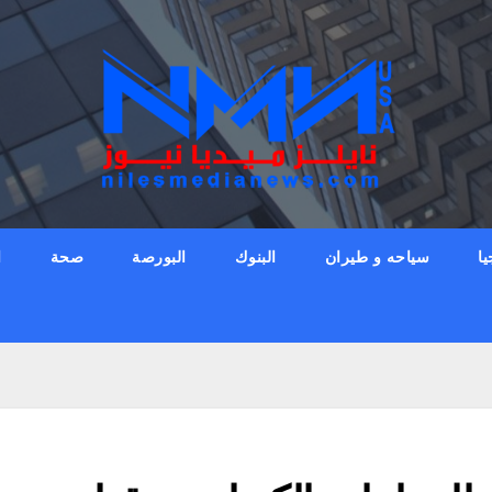
يا
سياحه و طيران
البنوك
البورصة
صحة
ا