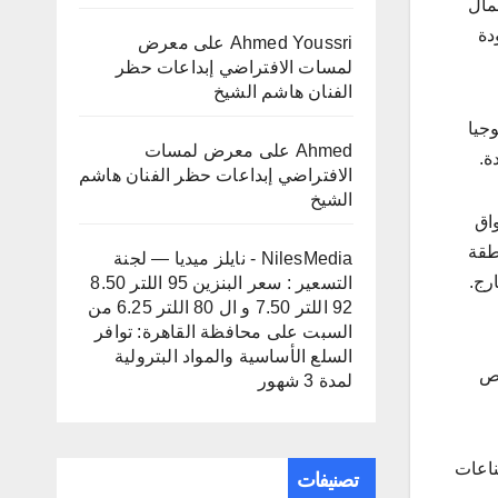
مال
دة
Ahmed Youssri
على
معرض
لمسات الافتراضي إبداعات حظر
الفنان هاشم الشيخ
وجيا
Ahmed
على
معرض لمسات
ة.
الافتراضي إبداعات حظر الفنان هاشم
الشيخ
اق
طقة
NilesMedia - نايلز ميديا — لجنة
رج.
التسعير : سعر البنزين 95 اللتر 8.50
92 اللتر 7.50 و ال 80 اللتر 6.25 من
السبت
على
محافظة القاهرة: توافر
السلع الأساسية والمواد البترولية
رص
لمدة 3 شهور
ناعات
تصنيفات