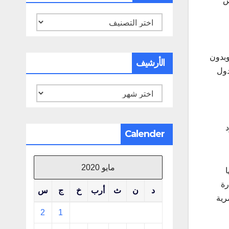
س
تصنيفات
وبدون
الأرشيف
دول
الأرشيف
د
Calender
مايو 2020
ا
رة
د
ن
ث
أرب
خ
ج
س
رية
2
1