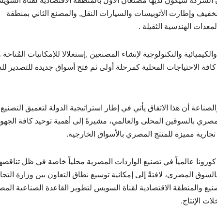
أن الشركة سيكون لديها مصنعان الأول بالمنطقة الاقتصادية لقناة السوي
الخفيف وإطارت الأتوبيسات والسيارات النقل, والمصنع الثاني بمنطقة
معدات الهندسية الثقيلة .
كيميائية والتكنولوجية لإنشاء المصنعين ,إستغلالا للإمكانيات المُتاحة 
 كافة الاحتياجات المحلية كمرحلة أولى ثم فتح أسواق جديدة للتصدير لل
صناعة أن هذا الاتفاق يأتي في إطار استراتيجية الدولة لتعميق التصنيع
لمصري بالسوقين المحلى والعالمي، مشيرةً إلى أهمية توحيد كافة الجهو
تجارية مميزة للمنتج المصري بالأسواق الخارجية.
ورونا عالمياً في تصنيع الواردات المصرية محلياً خاصة في ظل تناقصه
بالسوق المصرى، لافتةً إلى إمكانية توسيع نطاق التعاون بين وزارة التجا
تصنيع والمنطقة الاقتصادية لقناة السويس لتطوير القاعدة الصناعية المص
ات الإنتاج.