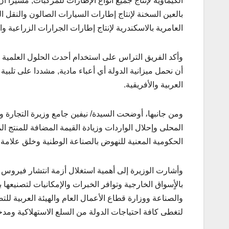
الكيماوية لإنتاج جميع أنواع الإطارات للمركبات, مشيرا 
بالعين السخنة لإنتاج إطارات السيارات الصالون والنقل 
العامرية بالاسكندرية لإنتاج إطارات الجرارات الزراعية وال
وأكد الفريق التراس على استخدام أحدث الحلول العلمية وال
أن نحمل ميزانية الدولة أي أعباء مادية, مشددا على تلبية
العربية والأفريقية.
ومن جانبها، أوضحت السيدة/ نيفين جامع وزيرة التجارة وال
المحلى وإحلال الواردات وزيادة القيمة المضافة للمنتج ا
الحكومية المعنية للنهوض بالصناعة الوطنية وخلق علامة 
وأشارت الوزيرة إلى أهمية استغلال أزمة انتشار فيروس ك
بالأٍسواق الخارجية وتوافر الخبرات والإمكانيات لتصنيعها 
والصناعة ووزارة قطاع الأعمال العام والهيئة العربية لل
لتغطى كافة احتياجات الدولة من السلع الاستهلاكية ومدخل