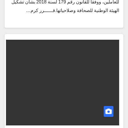
للعاملين، ووفقاً للقانون رقم 179 لسنة 2018 بشأن تشكيل
الهيئة الوطنية للصحافة وصلاحياتها.قــــــرر كرم…