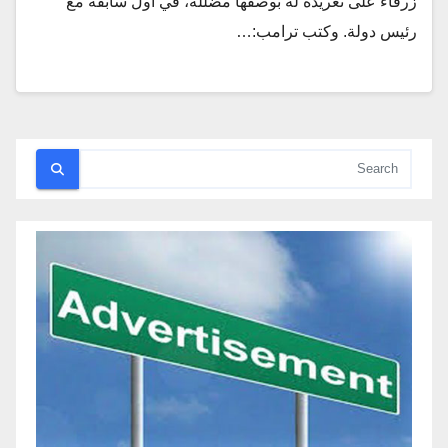
زرقاء على تغريدة له بوصفها مضللة، في أول سابقة مع
رئيس دولة. وكتب ترامب:…