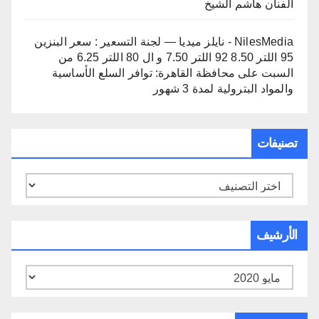
الفنان هاشم الشيخ
NilesMedia - نايلز ميديا — لجنة التسعير : سعر البنزين
95 اللتر 8.50 92 اللتر 7.50 و ال 80 اللتر 6.25 من
السبت
على
محافظة القاهرة: توافر السلع الأساسية
والمواد البترولية لمدة 3 شهور
تصنيفات
تصنيفات
الأرشيف
الأرشيف