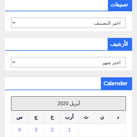
تصنيفات
تصنيفات
الأرشيف
الأرشيف
Calender
أبريل 2020
د
ن
ث
أرب
خ
ج
س
4
3
2
1