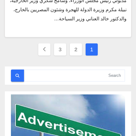
مدبولي رئيس مجلس الوزراء، وسامح شكري وزير الخارجية،
نبيلة مكرم وزيرة الدولة للهجرة وشئون المصريين بالخارج،
والدكتور خالد العناني وزير السياحة…
تعدد
3
2
1
صفحات
المقالات