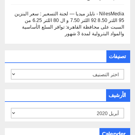
NilesMedia - نايلز ميديا — لجنة التسعير : سعر البنزين
95 اللتر 8.50 92 اللتر 7.50 و ال 80 اللتر 6.25 من
السبت
على
محافظة القاهرة: توافر السلع الأساسية
والمواد البترولية لمدة 3 شهور
تصنيفات
تصنيفات
الأرشيف
الأرشيف
Calender