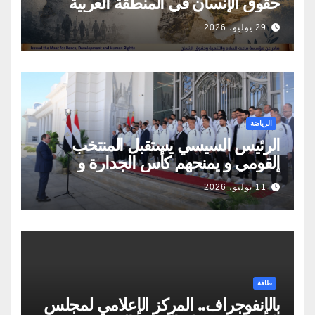
حقوق الإنسان في المنطقة العربية
29 يوليو، 2026
الرياضة
الرئيس السيسي يستقبل المنتخب
القومي و يمنحهم كأس الجدارة و
أوسمة تكريمية
11 يوليو، 2026
طاقة
بالإنفوجراف.. المركز الإعلامي لمجلس