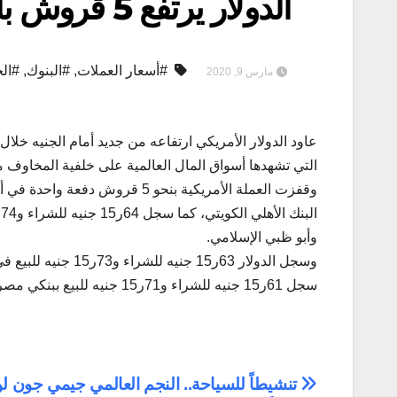
الدولار يرتفع 5 قروش بالبنوك بسبب فيروس كورونا
#أسعار العملات
,
#البنوك
,
#الج
مارس 9, 2020
عاود الدولار الأمريكي ارتفاعه من جديد أمام الجنيه خلال ا
التي تشهدها أسواق المال العالمية على خلفية المخاوف 
وأبو ظبي الإسلامي.
وسجل الدولار 63ر15 
سجل 61ر15 جنيه للشراء و71ر15 جنيه للبيع ببنكي مصر والأهلي.
تصفّح
تنشيطاً للسياحة.. النجم العالمي جيمي جون ل