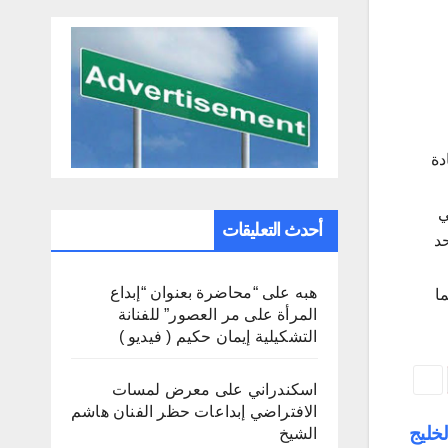
دة
نيه للبيع في
أحدث التعليقات
متحد
هبه
على
“محاضرة بعنوان “إبداع
ما
المرأة على مر العصور” للفنانة
التشكيلية إيمان حكيم ( فيديو )
اسكندراني
على
معرض لمسات
الافتراضي إبداعات حظر الفنان هاشم
خليج
الشيخ