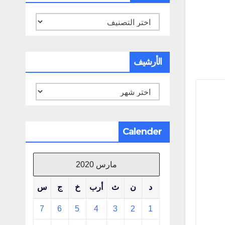
تصنيفات
الأرشيف
الأرشيف
Calender
مارس 2020
د
ن
ث
أرب
خ
ج
س
7
6
5
4
3
2
1