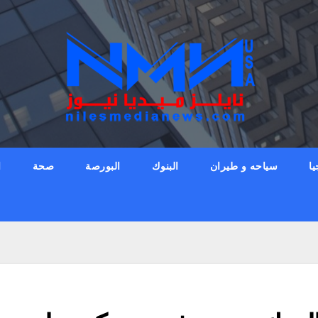
يا
سياحه و طيران
البنوك
البورصة
صحة
ا