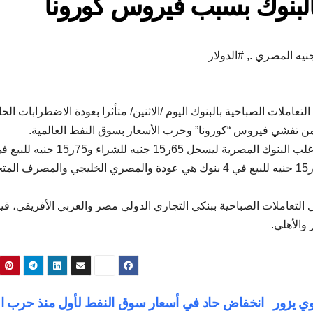
نيه المصري .
,
#الدولار
لتعاملات الصباحية بالبنوك اليوم /الاثنين/ متأثرا بعودة الاضطرابات الحا
من تفشي فيروس “كورونا” وحرب الأسعار بسوق النفط العالمية.
وقفزت العملة الأمريكية بنحو 5 قروش دفعة واحدة في أغلب البنوك المصرية ليسجل 65ر15 جنيه للشراء و75ر15 ج
البنك الأهلي الكويتي، كما سجل 64ر15 جنيه للشراء و74ر15 جنيه للبيع في 4 بنوك هي عودة والمصري الخليجي والمصرف ال
جنيه للشراء و73ر15 جنيه للبيع في التعاملات الصباحية ببنكي التجاري الدولي مصر والعربي الأفريقي، في
وي يزور
انخفاض حاد في أسعار سوق النفط لأول منذ حرب ال