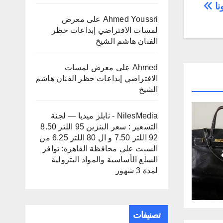
نا
Ahmed Youssri
على
معرض
لمسات الافتراضي إبداعات حظر
الفنان هاشم الشيخ
Ahmed
على
معرض لمسات
الافتراضي إبداعات حظر الفنان هاشم
الشيخ
NilesMedia - نايلز ميديا — لجنة
التسعير : سعر البنزين 95 اللتر 8.50
92 اللتر 7.50 و ال 80 اللتر 6.25 من
السبت
على
محافظة القاهرة: توافر
السلع الأساسية والمواد البترولية
لمدة 3 شهور
ى
تصنيفات