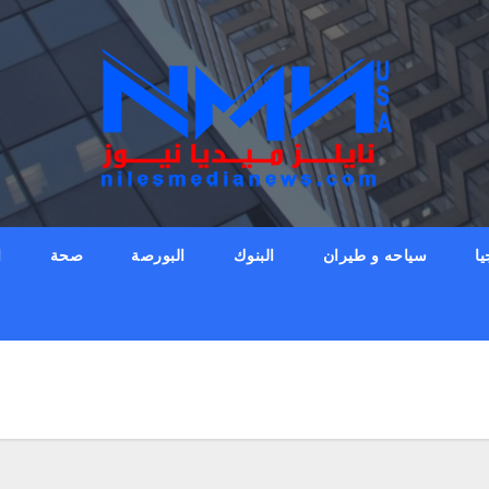
يا
سياحه و طيران
البنوك
البورصة
صحة
ا