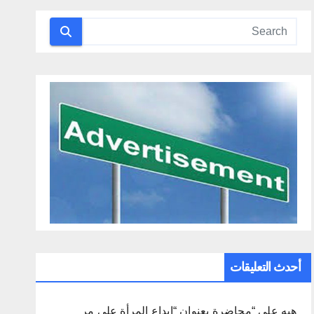
أحدث التعليقات
هبه
على
“محاضرة بعنوان “إبداع المرأة على مر