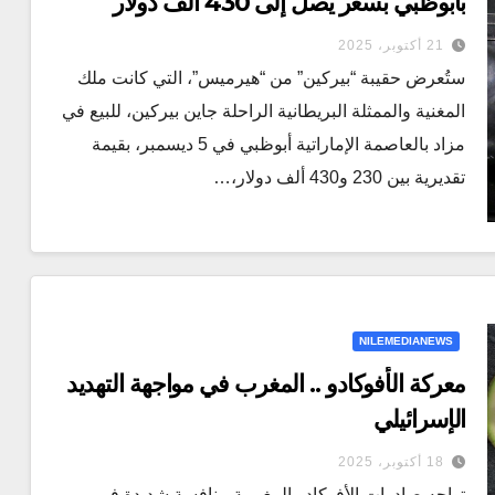
بأبوظبي بسعر يصل إلى 430 ألف دولار
21 أكتوبر، 2025
ستُعرض حقيبة “بيركين” من “هيرميس”، التي كانت ملك
المغنية والممثلة البريطانية الراحلة جاين بيركين، للبيع في
مزاد بالعاصمة الإماراتية أبوظبي في 5 ديسمبر، بقيمة
تقديرية بين 230 و430 ألف دولار،…
NILEMEDIANEWS
معركة الأفوكادو .. المغرب في مواجهة التهديد
الإسرائيلي
18 أكتوبر، 2025
تواجه صادرات الأفوكادو المغربية منافسة شديدة في