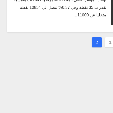
تقدر ب 35 نقطة وهي 0.37% ليصل الي 10854 نقطة
متخليا عن 11000…
2
1
ت
ات