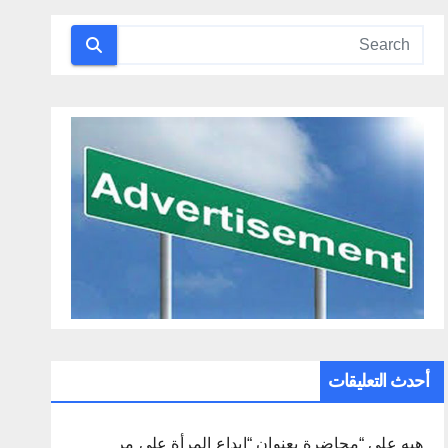
أحدث التعليقات
هبه
على
“محاضرة بعنوان “إبداع المرأة على مر