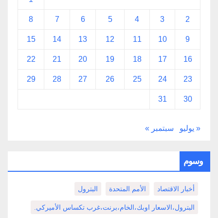
8
7
6
5
4
3
2
15
14
13
12
11
10
9
22
21
20
19
18
17
16
29
28
27
26
25
24
23
31
30
« يوليو
سبتمبر »
وسوم
أخبار الاقتصاد
الأمم المتحدة
البترول
البترول،الاسعار اوبك،الخام،برنت،غرب تكساس الأميركي.