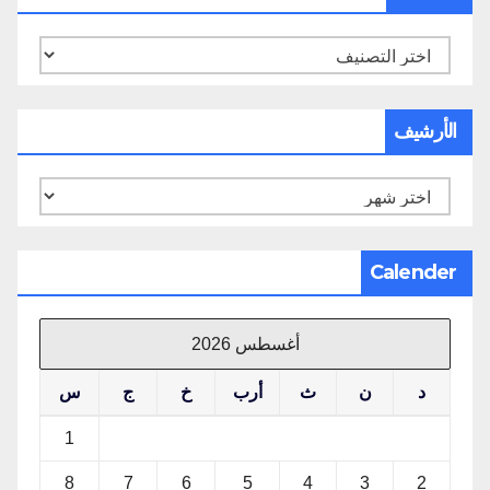
تصنيفات
الأرشيف
الأرشيف
Calender
أغسطس 2026
د
ن
ث
أرب
خ
ج
س
1
8
7
6
5
4
3
2