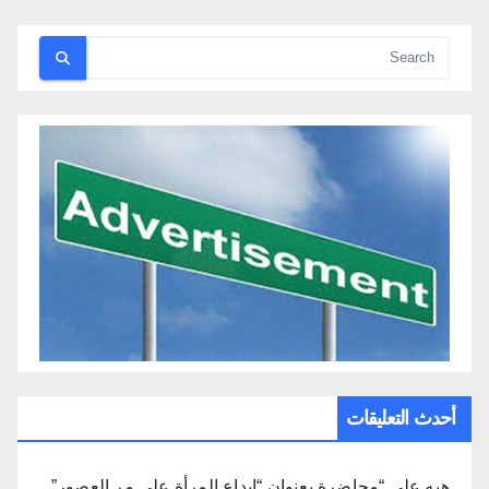
صفحات
المقالات
أحدث التعليقات
هبه
على
“محاضرة بعنوان “إبداع المرأة على مر العصور”