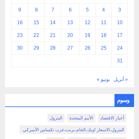
9
8
7
6
5
4
3
16
15
14
13
12
11
10
23
22
21
20
19
18
17
30
29
28
27
26
25
24
31
« أبريل
يونيو »
وسوم
أخبار الاقتصاد
الأمم المتحدة
البترول
البترول،الاسعار اوبك،الخام،برنت،غرب تكساس الأميركي.