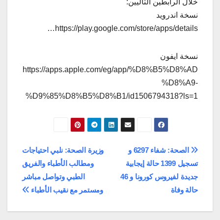
خلال الرابطين التاليين:
نسخة اندرويد
https://play.google.com/store/apps/details…
نسخة ايفون
https://apps.apple.com/eg/app/%D8%B5%D8%AD
%D8%A9-
%D9%85%D8%B5%D8%B1/id1506794318?ls=1
تصفّح
الصحة: شفاء 6297 و
وزيرة الصحة: نلبي احتياجات
تسجيل 1399 حالة إيجابية
ومطالب الأطباء والفريق
المقالات
جديدة لفيروس كورونا و 46
الطبي وتواصل مباشر
حالة وفاة
ومستمر مع نقيب الأطباء