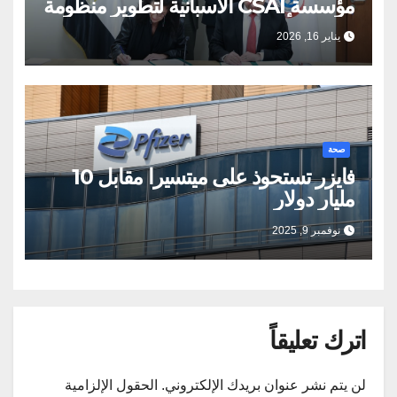
مؤسسة CSAI الاسبانية لتطوير منظومة
التبرع بالأعضاء
يناير 16, 2026
صحة
فايزر تستحوذ على ميتسيرا مقابل 10
مليار دولار
نوفمبر 9, 2025
اترك تعليقاً
لن يتم نشر عنوان بريدك الإلكتروني.
الحقول الإلزامية