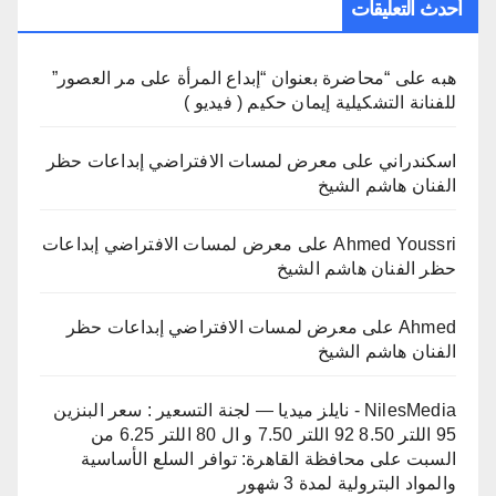
أحدث التعليقات
هبه
على
“محاضرة بعنوان “إبداع المرأة على مر العصور”
للفنانة التشكيلية إيمان حكيم ( فيديو )
اسكندراني
على
معرض لمسات الافتراضي إبداعات حظر
الفنان هاشم الشيخ
Ahmed Youssri
على
معرض لمسات الافتراضي إبداعات
حظر الفنان هاشم الشيخ
Ahmed
على
معرض لمسات الافتراضي إبداعات حظر
الفنان هاشم الشيخ
NilesMedia - نايلز ميديا — لجنة التسعير : سعر البنزين
95 اللتر 8.50 92 اللتر 7.50 و ال 80 اللتر 6.25 من
السبت
على
محافظة القاهرة: توافر السلع الأساسية
والمواد البترولية لمدة 3 شهور