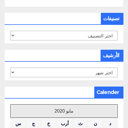
تصنيفات
تصنيفات
الأرشيف
الأرشيف
Calender
مايو 2020
د
ن
ث
أرب
خ
ج
س