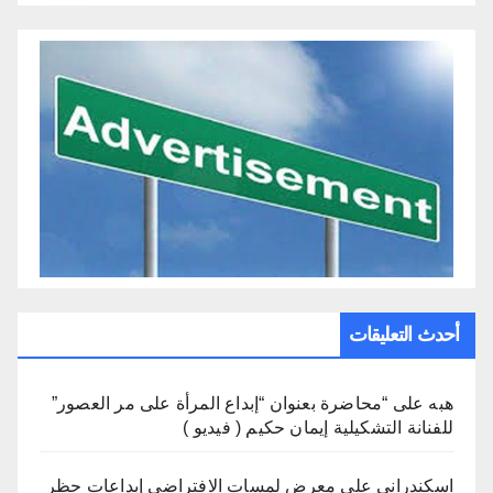
أحدث التعليقات
هبه
على
“محاضرة بعنوان “إبداع المرأة على مر العصور”
للفنانة التشكيلية إيمان حكيم ( فيديو )
اسكندراني
على
معرض لمسات الافتراضي إبداعات حظر