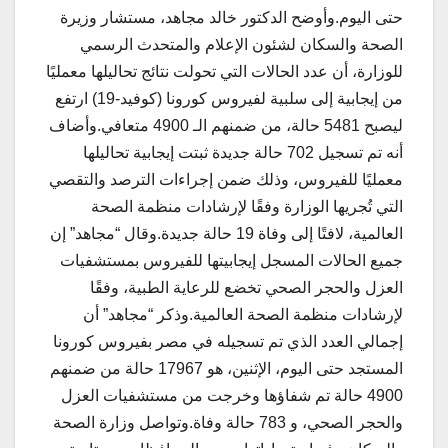
حتى اليوم.وأوضح الدكتور خالد مجاهد، مستشار وزيرة
الصحة والسكان لشئون الإعلام والمتحدث الرسمي
للوزارة، أن عدد الحالات التي تحولت نتائج تحاليلها معمليًا
من إيجابية إلى سلبية لفيروس كورونا (كوفيد-19) ارتفع
ليصبح 5481 حالة، من ضمنهم الـ 4900 متعافي.وأضاف
أنه تم تسجيل 702 حالة جديدة ثبتت إيجابية تحاليلها
معمليًا للفيروس، وذلك ضمن إجراءات الترصد والتقصي
التي تُجريها الوزارة وفقًا لإرشادات منظمة الصحة
العالمية، لافتًا إلى وفاة 19 حالة جديدة.وقال “مجاهد” إن
جميع الحالات المسجل إيجابيتها للفيروس بمستشفيات
العزل والحجر الصحي تخضع للرعاية الطبية، وفقًا
لإرشادات منظمة الصحة العالمية.وذكر “مجاهد” أن
إجمالي العدد الذي تم تسجيله في مصر بفيروس كورونا
المستجد حتى اليوم، الإثنين، هو 17967 حالة من ضمنهم
4900 حالة تم شفاؤها وخرجت من مستشفيات العزل
والحجر الصحي، و 783 حالة وفاة.وتواصل وزارة الصحة