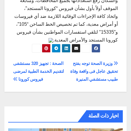
والسكان رفع استعداداتها بجميع المحافظات، ومتابعة
الموقف أولاً بأول بشأن فيروس “كورونا المستجد”،
واتخاذ كافة الإجراءات الوقائية اللازمة ضد أي فيروسات
أو أمراض معدية، كما تم تخصيص الخط الساخن “105”،
و”15335″ لتلقي استفسارات المواطنين بشأن فيروس
كورونا المستجد والأمراض المعدية.
تصفّح
وزيرة الصحة توجه بفتح
الصحة : تجهيز 320 مستشفى
تحقيق عاجل فى واقعة وفاة
لتقديم الخدمة الطبية لمرضى
المقالات
طبيب مستشفي المنيرة
فيروس كورونا
اخبار ذات الصلة