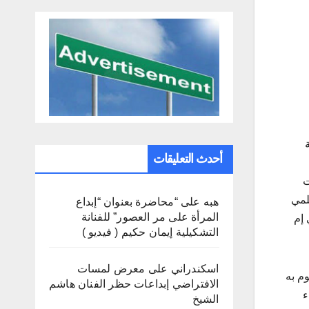
أحدث التعليقات
ت
لمي
هبه
على
“محاضرة بعنوان “إبداع
المرأة على مر العصور” للفنانة
 إم
التشكيلية إيمان حكيم ( فيديو )
اسكندراني
على
معرض لمسات
م به
الافتراضي إبداعات حظر الفنان هاشم
ء
الشيخ