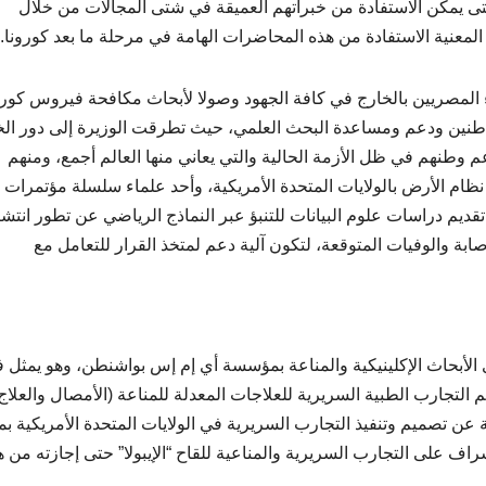
،حتى يمكن الاستفادة من خبراتهم العميقة في شتى المجالات من خلال
معنية الاستفادة من هذه المحاضرات الهامة في مرحلة ما بعد كورونا.
ء المصريين بالخارج في كافة الجهود وصولا لأبحاث مكافحة فيروس كورو
طنين ودعم ومساعدة البحث العلمي، حيث تطرقت الوزيرة إلى دور الخ
م وطنهم في ظل الأزمة الحالية والتي يعاني منها العالم أجمع، ومنهم
ظام الأرض بالولايات المتحدة الأمريكية، وأحد علماء سلسلة مؤتمرات
قديم دراسات علوم البيانات للتنبؤ عبر النماذج الرياضي عن تطور انتشا
اخل مصر، وحالات الإصابة والوفيات المتوقعة، لتكون آلية دعم لمتخذ القرار للتعامل مع
لأبحاث الإكلينيكية والمناعة بمؤسسة أي إم إس بواشنطن، وهو يمثل ف
 التجارب الطبية السريرية للعلاجات المعدلة للمناعة (الأمصال والعلاج
 عن تصميم وتنفيذ التجارب السريرية في الولايات المتحدة الأمريكية بم
ن، وشارك في الإشراف على التجارب السريرية والمناعية للقاح “الإيبولا” حتى إجازته من 