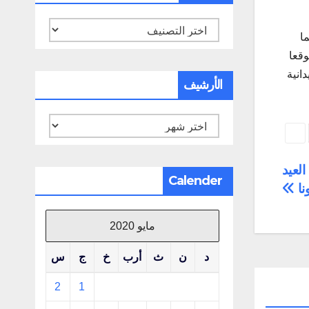
تصنيفات
ا
وقعا
انية
الأرشيف
الأرشيف
العيد
Calender
نا
مايو 2020
د
ن
ث
أرب
خ
ج
س
2
1