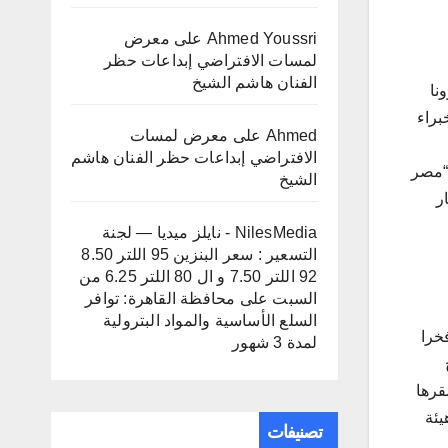
Ahmed Youssri
على
معرض
لمسات الافتراضي إبداعات حظر
الفنان هاشم الشيخ
نا
براء
Ahmed
على
معرض لمسات
الافتراضي إبداعات حظر الفنان هاشم
 “مصر
الشيخ
ر
NilesMedia - نايلز ميديا — لجنة
التسعير : سعر البنزين 95 اللتر 8.50
92 اللتر 7.50 و ال 80 اللتر 6.25 من
السبت
على
محافظة القاهرة: توافر
السلع الأساسية والمواد البترولية
خرا
لمدة 3 شهور
قرها
هيئة
تصنيفات