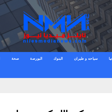
يا
سياحه و طيران
البنوك
البورصة
صحة
ا