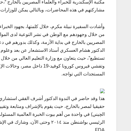
مكتبة الإسكندرية للخبراء والعلماء المصريين بالخارج “
مشاركتهم في هذه المحاضرات، وبالتالي يمكن للوزارات ال
وأشادت السفيرة نبيلة مكرم، خلال كلمتها، بجهود الخبرا
من خلال وجهودهم مع الوطن في نشر التوعية لدى الموا
المصريين بالخارج في بداية الأزمة، وكذلك بدورهم في دع
الدكتور هشام العسكري أستاذ الاستشعار عن بعد وعلوم ن
تستطيع”، حيث يتعاون مع وزارة التعليم العالي من خلال ت
وتفشي فيروس كورونا كوفيد-19 د
المستجدات التي تواجه.
هذا وقد حاضر في الندوة الدكتور أشرف الفقي استشاري ا
حقيقيا لمصر بالخارج، حيث يقوم بالإشراف ومتابعة وتقييم
الچيني) في واحدة من أهم بيوت الخبرة العالمية المسئولة
الرئيسي بواشنطن منذ ٢٠١٤ وحتى الآ
FDA.