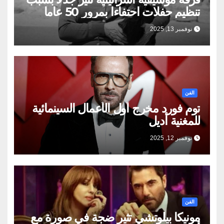
تنظيم حفلات احتفاءا بمرور 50 عاما
على وفاة ام كلثوم
نوفمبر 13, 2025
الفن
توم فورد مخرج أول الأعمال السينمائية
للمغنية أديل
نوفمبر 12, 2025
الفن
مونيكا بيلوتشي تثير ضجة في صورة مع