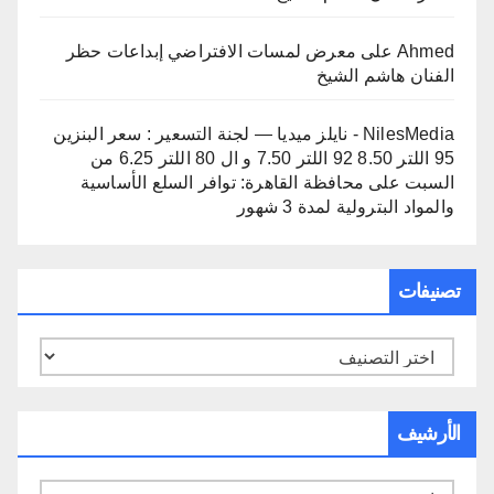
Ahmed
على
معرض لمسات الافتراضي إبداعات حظر
الفنان هاشم الشيخ
NilesMedia - نايلز ميديا — لجنة التسعير : سعر البنزين
95 اللتر 8.50 92 اللتر 7.50 و ال 80 اللتر 6.25 من
السبت
على
محافظة القاهرة: توافر السلع الأساسية
والمواد البترولية لمدة 3 شهور
تصنيفات
تصنيفات
الأرشيف