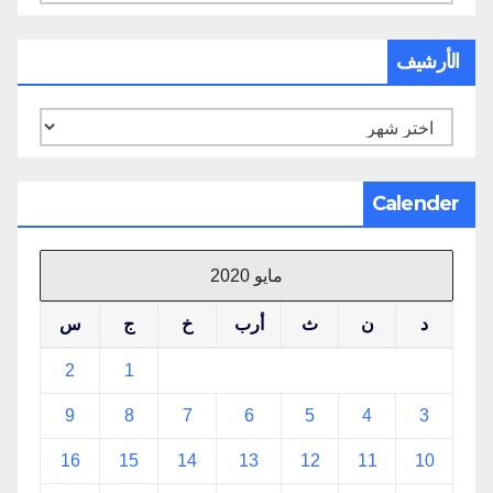
الأرشيف
الأرشيف
Calender
مايو 2020
د
ن
ث
أرب
خ
ج
س
2
1
9
8
7
6
5
4
3
16
15
14
13
12
11
10