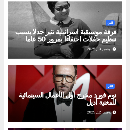
الفن
فرقة موسيقية اسرائيلية تثير جدلا بسبب
تنظيم حفلات احتفاءا بمرور 50 عاما
على وفاة ام كلثوم
نوفمبر 13, 2025
الفن
توم فورد مخرج أول الأعمال السينمائية
للمغنية أديل
نوفمبر 12, 2025