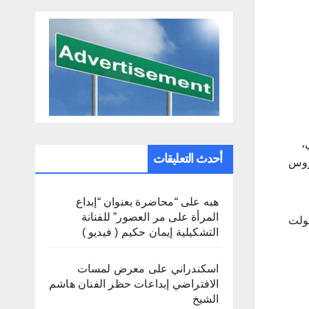
ي،
أحدث التعليقات
يروس
هبه
على
“محاضرة بعنوان “إبداع
المرأة على مر العصور” للفنانة
حولت
التشكيلية إيمان حكيم ( فيديو )
اسكندراني
على
معرض لمسات
الافتراضي إبداعات حظر الفنان هاشم
الشيخ