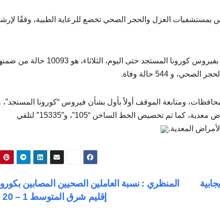
وس بمستشفيات العزل والحجر الصحي تخضع للرعاية الطبية، وفقًا لإرش
وذكر “مجاهد” أن إجمالي العدد الذي تم تسجيله في مصر بفيروس كورونا المستجد حتى اليوم، الثلاثاء، هو 10093 
حافظات، ومتابعة الموقف أولاً بأول بشأن فيروس “كورونا المستجد”، و
كافة الإجراءات الوقائية اللازمة ضد أي فيروسات أو أمراض معدية، كما تم تخصيص الخط الساخن “105”، و”15335″ لتلقي
أمراض المعدية.
سجيل 338 حالة إيجابية
المنظري : نسبة العاملين الصحيين المصابين بكورون
إقليم شرق المتوسط 1 – 20 %