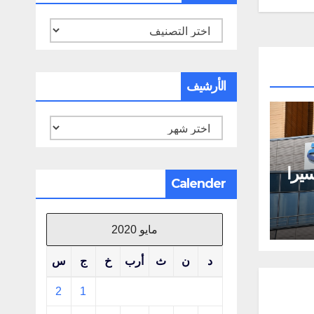
تصنيفات
الأرشيف
الأرشيف
يرا
Calender
مايو 2020
د
ن
ث
أرب
خ
ج
س
2
1