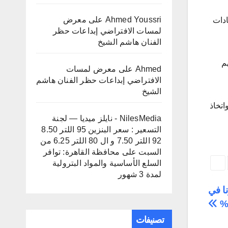
Ahmed Youssri
على
معرض
ادات
لمسات الافتراضي إبداعات حظر
الفنان هاشم الشيخ
حالة من ضمنهم
Ahmed
على
معرض لمسات
الافتراضي إبداعات حظر الفنان هاشم
الشيخ
اتخاذ
NilesMedia - نايلز ميديا — لجنة
التسعير : سعر البنزين 95 اللتر 8.50
92 اللتر 7.50 و ال 80 اللتر 6.25 من
السبت
على
محافظة القاهرة: توافر
السلع الأساسية والمواد البترولية
لمدة 3 شهور
ا في
تصنيفات