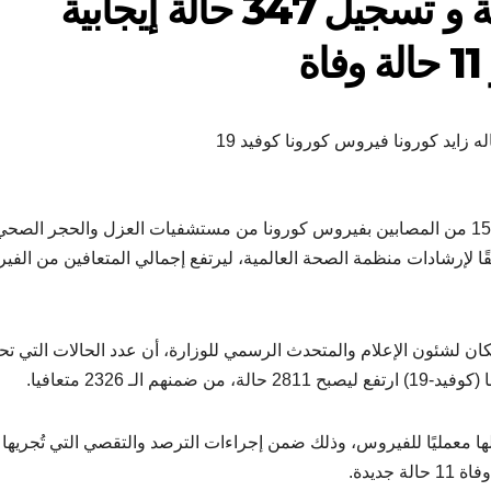
الصحة: شفاء 2326 حالة و تسجيل 347 حالة إيجابية
ة
زايد كورونا فيروس كورونا كوفيد 19
أعلنت وزارة الصحة والسكان، اليوم الثلاثاء، عن خروج 154 من المصابين بفيروس كورونا من مستشفيات العزل والحجر الصح
فقًا لإرشادات منظمة الصحة العالمية، ليرتفع إجمالي المتعافين من الف
ن لشئون الإعلام والمتحدث الرسمي للوزارة، أن عدد الحالات التي ت
لـ 2326 متعافيا.
بتت إيجابية تحاليلها معمليًا للفيروس، وذلك ضمن إجراءات الترصد والتقصي التي تُجريها
جديدة.