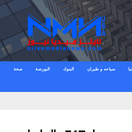
يا
سياحه و طيران
البنوك
البورصة
صحة
ا