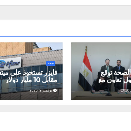
صحة
الصحة توقع
فايزر تستحوذ على ميتس
ول تعاون مع
مقابل 10 مليار دولار
مؤسسة CSAI الاسبانية
نوفمبر 9, 2025
 منظومة التبرع
ء