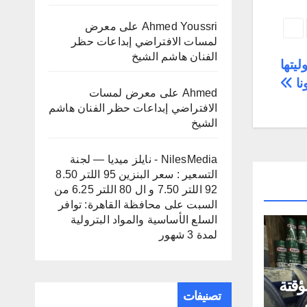
Ahmed Youssri
على
معرض
لمسات الافتراضي إبداعات حظر
الفنان هاشم الشيخ
و لمسئوليتها
نا
Ahmed
على
معرض لمسات
الافتراضي إبداعات حظر الفنان هاشم
الشيخ
NilesMedia - نايلز ميديا — لجنة
التسعير : سعر البنزين 95 اللتر 8.50
92 اللتر 7.50 و ال 80 اللتر 6.25 من
السبت
على
محافظة القاهرة: توافر
السلع الأساسية والمواد البترولية
لمدة 3 شهور
قتة
تصنيفات
ى