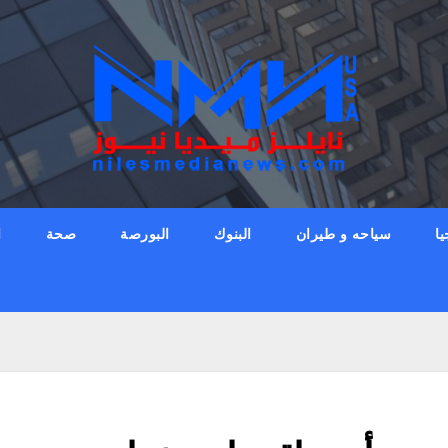
يا
سياحه و طيران
البنوك
البورصة
صحة
ا