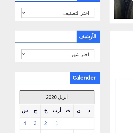
تصنيفات
الأرشيف
الأرشيف
Calender
أبريل 2020
د
ن
ث
أرب
خ
ج
س
4
3
2
1