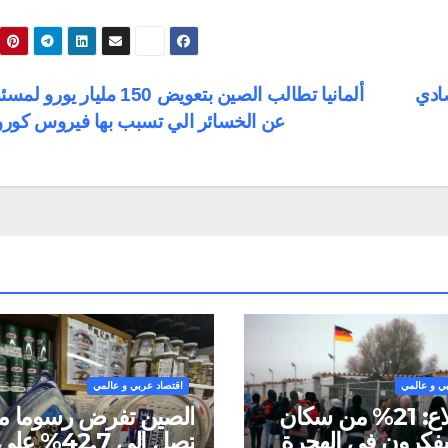
صادي
ألمانيا تطالب الصين بتعويض 150 مليار يور
عن الخسائر الي تسبب بها فيروس كورو
ي و عالمي
اقتصاد عربي و عالمي
استطلاع: 21% من سكان
الصين تفرض رسوما مؤ
ا يفكرون في الهجرة
تصل إلى 42.7% عل