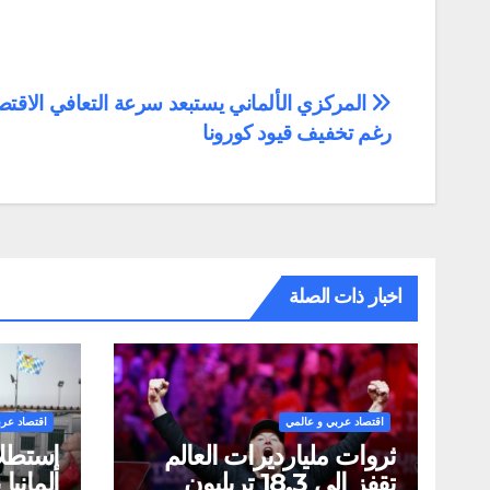
تصفّح
المركزي الألماني يستبعد سرعة التعافي الاقت
رغم تخفيف قيود كورونا
المقالات
اخبار ذات الصلة
اقتصاد عربي و عالمي
اقتصاد عرب
ثروات مليارديرات العالم
تقفز إلى 18.3 تريليون
ألماني