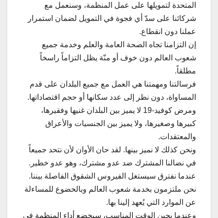
المتحدة لتمويلها على عمل المنظمة، وسنعمل مع
شركائنا على سدّ أي فجوة في التمويل لضمان استمرار
عملنا دون انقطاع.
إن التزامنا تجاه الصحة العامة والعلم وخدمة جميع
شعوب العالم دون خوف أو منّة يظل التزاماً راسخاً
مطلقاً.
فرسالتنا ومهمتنا هي العمل مع جميع البلدان على قدم
المساواة، دون نظر إلى عدد سكانها أو حجم اقتصاداتها.
ومرض كوفيد-19 لا يميز بين البلدان غنيها وفقيرها،
كبيرها وصغيرها، ولا يميز بين الجنسيات والأعراق
والمعتقدات.
ونحن كذلك لا نميز بينها. لقد حان الأوان لأن نتحد جميعاً
في نضالنا المشترك ضد عدو مشترك، وهو عدو خطير.
عندما نفترق سيستغل الفيروس الشقوق الفاصلة بيننا.
نحن ملتزمون بخدمة شعوب العالم وبالخضوع للمساءلة
عن الموارد التي يُعهد إلينا بها.
وعندما يحين الوقت المناسب، سيخضع أداء المنظمة في