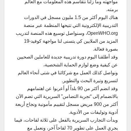
مواجهته وما زلنا نتقاسم هذه المعلومات مع العالم
برمته.
هناك اليوم أكثر من 1.5 مليون مسجل في الدورات
التدريبية الإلكترونية التي تتيحها المنظمة عبر منصة
OpenWHO.org، وسنواصل توسيع هذه المنصة لتدريب
المزيد من الملايين كي يتسنى لنا مواجهة كوفيد-19
بصورة فعالة.
وقد أطلقنا اليوم دورة تدريبية جديدة للعاملين الصحيين
عن كيفية وضع لوازم الحماية الشخصية،
ونواصل كذلك العمل مع شركائنا في شتى أنحاء العالم
لتسريع وتيرة البحث والتطوير.
وقد انضم أكثر من 90 بلداً أو أعربوا عن اهتمامهم
بالانضمام إلى “تجربة التضامن” السريرية التي تضم الآن
أكثر من 900 مريض مسجل لتقييم مأمونية ونجاح أربعة
أدوية وتوليفات من الأدوية.
وبدأت التجارب السريرية بالفعل على ثلاثة لقاحات، فيما
يجري العمل على تطوير 70 لقاحاً آخر، ونعمل مع