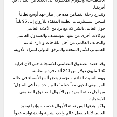
الاصطناعية واللوازم المختبرية إلى العديد من البلدان في
أفريقيا.
وتندرج رحلة التضامن هذه في إطار جهد أوسع نطاقاً
لشحن المستلزمات الطبية المنقذة للأرواح إلى 95 بلداً
حول العالم، بالشراكة مع برنامج الأغذية العالمي
ووكالات أخرى من بينها اليونيسيف والصندوق العالمي
والتحالف العالمي من أجل اللقاحات وإدارة الدعم
العملياتي للأمم المتحدة والمرفق الدولي لشراء الأدوية.
وقد حصد الصندوق التضامني للاستجابة حتى الآن قرابة
150 مليون دولار من 240 ألف فرد ومنظمة.
ويوم السبت القادم ستجتمع بعض ألمع الأسماء في عالم
الموسيقى لتحيي معاً حفلة “عالم واحد: معاً في المنزل”
من أجل تعبئة المزيد من الأموال للصندوق التضامني
للاستجابة.
ولكن هدفها ليس تعبئة الأموال فحسب، وإنما توحيد
العالم، لأننا بالفعل عالم واحد، بشرية واحدة تواجه عدواً