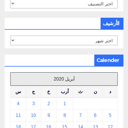
تصنيفات
الأرشيف
الأرشيف
Calender
أبريل 2020
د
ن
ث
أرب
خ
ج
س
4
3
2
1
11
10
9
8
7
6
5
18
17
16
15
14
13
12