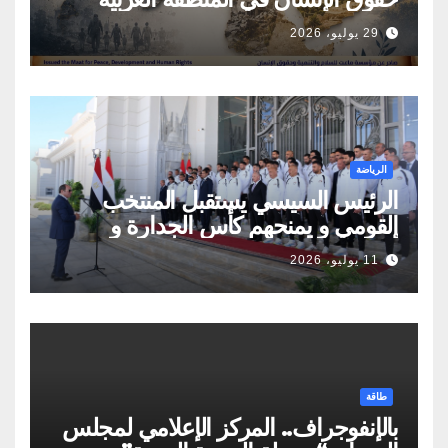
29 يوليو، 2026
الرياضة
الرئيس السيسي يستقبل المنتخب
القومي و يمنحهم كأس الجدارة و
أوسمة تكريمية
11 يوليو، 2026
طاقة
بالإنفوجراف.. المركز الإعلامي لمجلس