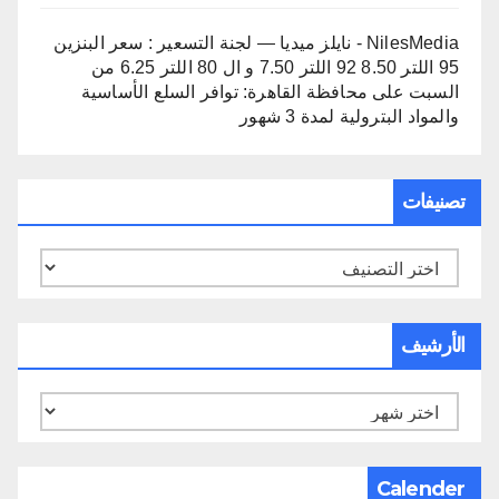
NilesMedia - نايلز ميديا — لجنة التسعير : سعر البنزين
95 اللتر 8.50 92 اللتر 7.50 و ال 80 اللتر 6.25 من
السبت
على
محافظة القاهرة: توافر السلع الأساسية
والمواد البترولية لمدة 3 شهور
تصنيفات
تصنيفات
الأرشيف
الأرشيف
Calender