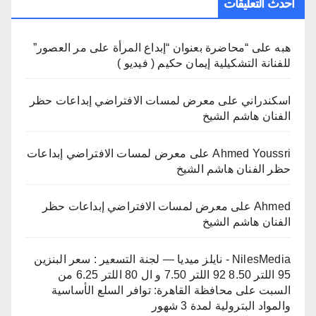
أحدث التعليقات
هبه
على
“محاضرة بعنوان “إبداع المرأة على مر العصور”
للفنانة التشكيلية إيمان حكيم ( فيديو )
اسكندراني
على
معرض لمسات الافتراضي إبداعات حظر
الفنان هاشم الشيخ
Ahmed Youssri
على
معرض لمسات الافتراضي إبداعات
حظر الفنان هاشم الشيخ
Ahmed
على
معرض لمسات الافتراضي إبداعات حظر
الفنان هاشم الشيخ
NilesMedia - نايلز ميديا — لجنة التسعير : سعر البنزين
95 اللتر 8.50 92 اللتر 7.50 و ال 80 اللتر 6.25 من
السبت
على
محافظة القاهرة: توافر السلع الأساسية
والمواد البترولية لمدة 3 شهور