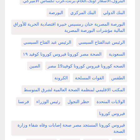
البترول،الاسعار اوبك،الخام،برنت،غرب تكساس الأميركي.
البنك الدولي
البنك المركزي
البورصة
البورصة المصرية حنان رمسيس خبيرة اقتصادية الحرية للأوراق
المالية مؤشرات البورصة المصرية
الرئيس عبدالفتاح السيسي
الرئيس عبد الفتاح السيسي
السعودية
الصحة مصر كورونا فيروس كورونا كوفيد ١٩
الصحه كورونا فيروس كورونا كوفيد19 مصر
الصين
الطقس
القوات المسلحة
الكرونة
المكتب الاقليمي لمنظمة الصحة العالمية لشرق المتوسط
الولايات المتحدة
حظر التجول
رئيس الوزراء
فرنسا
فيروس كورونا
فيروس كورونا المستجد مصر صحة إصابات وفاه شفاء وزارة
الصحة