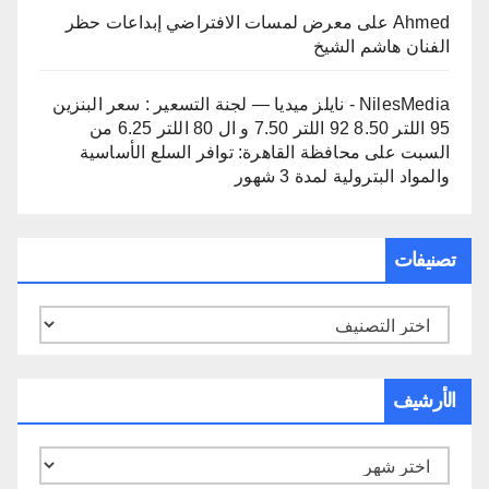
Ahmed
على
معرض لمسات الافتراضي إبداعات حظر
الفنان هاشم الشيخ
NilesMedia - نايلز ميديا — لجنة التسعير : سعر البنزين
95 اللتر 8.50 92 اللتر 7.50 و ال 80 اللتر 6.25 من
السبت
على
محافظة القاهرة: توافر السلع الأساسية
والمواد البترولية لمدة 3 شهور
تصنيفات
تصنيفات
الأرشيف
الأرشيف