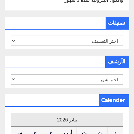
والمواد البترولية لمدة 3 شهور
تصنيفات
تصنيفات
الأرشيف
الأرشيف
Calender
يناير 2026
د
ن
ث
أرب
خ
ج
س