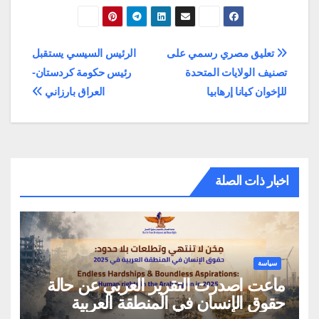
تصفّح
تعليق مصري رسمي على
الرئيس السيسي يستقبل
تصنيف الولايات المتحدة
رئيس حكومة كردستان-
المقالات
للإخوان كيانا إرهابيا
العراق بارزاني
اخبار ذات الصلة
سياسة
ماعت اصدرت التقرير العربي عن حالة
حقوق الإنسان في المنطقة العربية