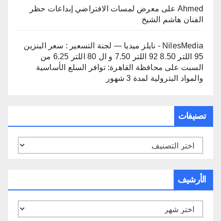
Ahmed
على
معرض لمسات الافتراضي إبداعات حظر
الفنان هاشم الشيخ
NilesMedia - نايلز ميديا — لجنة التسعير : سعر البنزين
95 اللتر 8.50 92 اللتر 7.50 و ال 80 اللتر 6.25 من
السبت
على
محافظة القاهرة: توافر السلع الأساسية
والمواد البترولية لمدة 3 شهور
تصنيفات
تصنيفات
الأرشيف
الأرشيف