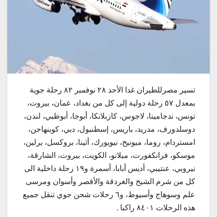
تسير مصرللطيران غدا الأحد ٢٨ نوفمبر ٨٢ رحلة جوية
بمعدل ٥٧ رحلة دولية إلى كل من بغداد، عمان، بيروت،
تونس، ندجامينا، لاجوس، كازبلانكا، أبوجا، أبوظبي، لندن،
دوسلدورف، مدريد، باريس، إسطنبول، دبي، كوبنهاجن،
امستردام، روما، ميونيخ، نيويورك، أثينا، بروكسل، برلين،
موسكو، فرانكفورت، ميلانو، الكويت، بيروت، الشارقة،
نيروبي، عنتيبي، أديس أبابا، أسمرة و١٩ رحلة داخلية الى
كل من شرم الشيخ والغردقة والأقصر وأسوان ومرسى
علم وسوهاج وأسيوط، و٦ رحلات شحن جوي تنقل جميع
هذه الرحلات ٨٤٠١ راكبا .