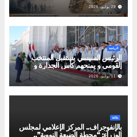
29 يوليو، 2026
الرياضة
الرئيس السيسي يستقبل المنتخب
القومي و يمنحهم كأس الجدارة و
أوسمة تكريمية
11 يوليو، 2026
طاقة
بالإنفوجراف.. المركز الإعلامي لمجلس
الوزراء: “محطة الضبعة النووية”..