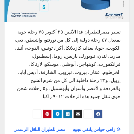
تسير مصرللطيران غدا الأثنين ٢٥ أكتوبر ٧٥ رحلة جوية
بمعدل ٤٧ رحلة دولية إلى كل من تورنتو، واشنطن، دبي،
الكويت، جوبا، بغداد، كازبلانكا، أكرا، تونس، الدوحه، أثينا،
مدريد، لندن، نيويورك، باريس، روما، إسطنبول،
فرانكفورت، كوبنهاجن، أبوظبي، موسكو، لارناكا،
الخرطوم، عمَان، بيروت، نيروبي، الشارقة، أديس أبابا،
إربيل، و٢٣ رحلة داخلية الى كل من شرم الشيخ
والغردقة والأقصر وأسوان وأبوسمبل، و٥ رحلات شحن
جوي تنقل جميع هذه الرحلات ٩٠١٢ راكبا .
تصفّح
زاهي حواس يلتقي نجوم
مصر للطيران الناقل الرسمي