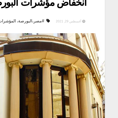
انخفاض مؤشرات البورص
#مصر،البورصة، المؤشرات،
أغسطس 29, 2021