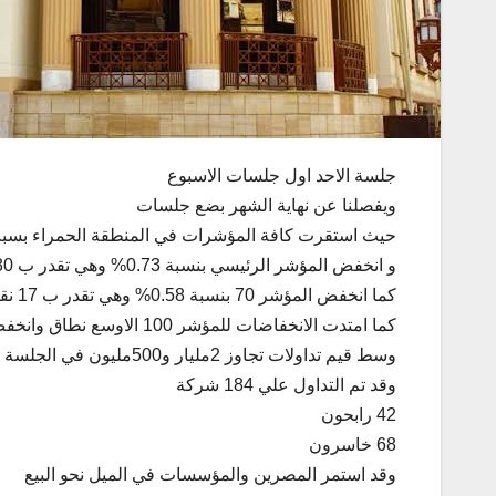
جلسة الاحد اول جلسات الاسبوع
ويفصلنا عن نهاية الشهر بضع جلسات
حيث استقرت كافة المؤشرات في المنطقة الحمراء بسبب
و انخفض المؤشر الرئيسي بنسبة 0.73% وهي تقدر ب 80 نقطة ليصل الي 11044 نقطة
كما انخفض المؤشر 70 بنسبة 0.58% وهي تقدر ب 17 نقطة ليصل الي 2935 نقطة
كما امتدت الانخفاضات للمؤشر 100 الاوسع نطاق وانخفض بنسبة 0.60% وهي تقدر ب 23 نقطة ليصل الي 3932 نقطة
وسط قيم تداولات تجاوز 2مليار و500مليون في الجلسة الواحدة
وقد تم التداول علي 184 شركة
42 رابحون
68 خاسرون
وقد استمر المصرين والمؤسسات في الميل نحو البيع