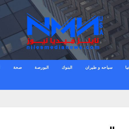
يا
سياحه و طيران
البنوك
البورصة
صحة
ا