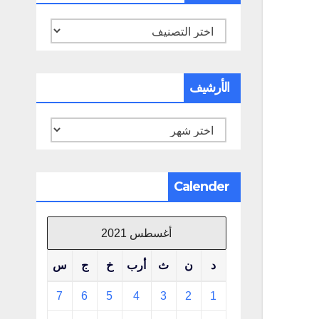
تصنيفات
الأرشيف
الأرشيف
Calender
أغسطس 2021
د
ن
ث
أرب
خ
ج
س
7
6
5
4
3
2
1