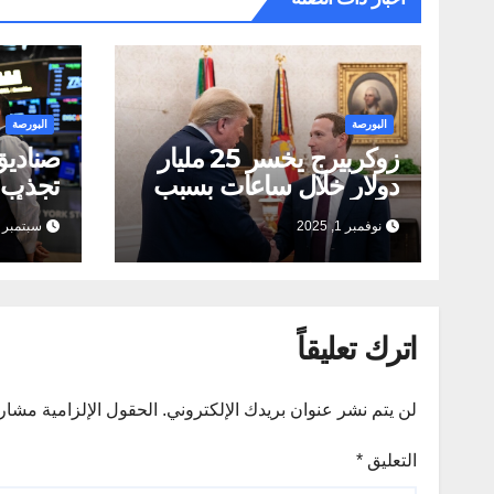
البورصة
البورصة
زوكربيرج يخسر 25 مليار
صناديق
دولار خلال ساعات بسبب
ضرائب ترامب
في أكب
نوفمبر 1, 2025
سبتمبر 5, 2025
أسابيع
اترك تعليقاً
لن يتم نشر عنوان بريدك الإلكتروني.
الحقول الإلزامية مشار إ
التعليق
*