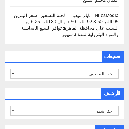
الفنان هاشم الشيخ
NilesMedia - نايلز ميديا — لجنة التسعير : سعر البنزين
95 اللتر 8.50 92 اللتر 7.50 و ال 80 اللتر 6.25 من
السبت
على
محافظة القاهرة: توافر السلع الأساسية
والمواد البترولية لمدة 3 شهور
تصنيفات
تصنيفات
الأرشيف
الأرشيف