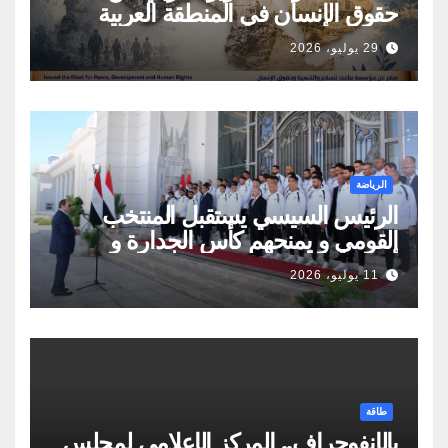
حقوق الإنسان في المنطقة العربية
29 يوليو، 2026
الرياضة
الرئيس السيسي يستقبل المنتخب
القومي و يمنحهم كأس الجدارة و
أوسمة تكريمية
11 يوليو، 2026
طاقة
بالإنفوجراف.. المركز الإعلامي لمجلس