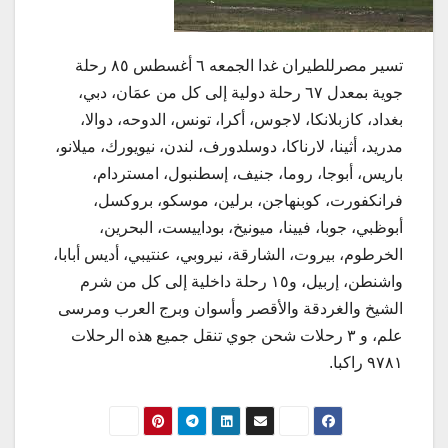
تسير مصرللطيران غدا الجمعه ٦ أغسطس ٨٥ رحلة
جوية بمعدل ٦٧ رحلة دولية إلى كل من عمَان، دبي،
بغداد، كازبلانكا، لاجوس، أكرا، تونس، الدوحه، دوالا،
مدريد، أثينا، لارناكا، دوسلدورف، لندن، نيويورك، ميلانو،
باريس، أبوجا، روما، جنيف، إسطنبول، امستردام،
فرانكفورت، كوبنهاجن، برلين، موسكو، بروكسل،
أبوظبي، جوبا، فيينا، ميونيخ، بوداييست، البحرين،
الخرطوم، بيروت، الشارقة، نيروبي، عنتيبي، أديس أبابا،
واشنطن، إربيل، و١٥ رحلة داخلية إلى كل من شرم
الشيخ والغردقة والأقصر وأسوان وبرج العرب ومرسى
علم، و ٣ رحلات شحن جوي تنقل جميع هذه الرحلات
٩٧٨١ راكبا.