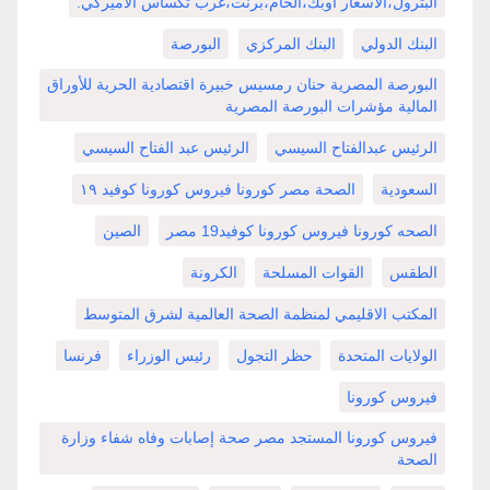
البترول،الاسعار اوبك،الخام،برنت،غرب تكساس الأميركي.
البنك الدولي
البنك المركزي
البورصة
البورصة المصرية حنان رمسيس خبيرة اقتصادية الحرية للأوراق
المالية مؤشرات البورصة المصرية
الرئيس عبدالفتاح السيسي
الرئيس عبد الفتاح السيسي
السعودية
الصحة مصر كورونا فيروس كورونا كوفيد ١٩
الصحه كورونا فيروس كورونا كوفيد19 مصر
الصين
الطقس
القوات المسلحة
الكرونة
المكتب الاقليمي لمنظمة الصحة العالمية لشرق المتوسط
الولايات المتحدة
حظر التجول
رئيس الوزراء
فرنسا
فيروس كورونا
فيروس كورونا المستجد مصر صحة إصابات وفاه شفاء وزارة
الصحة