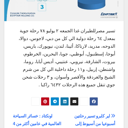
تسير مصرللطيران غدا الجمعه ٢ يوليو ٧٨ رحلة جوية
بمعدل ٦٤ رحلة دولية الي كل من دبي، لاجوس، دوالا،
الدوحه، مدريد، لارناكا، أثينا، لندن، نيويورك، باريس،
أبوجا، إسطنبول، أبوظبي، جوبا، البحرين، الخرطوم،
بيروت، الشارقة، نيروبي، عنتيبي، أديس أبابا، روما،
واشنطن، إربيل، و١١ رحلة داخلية الي كل من شرم
الشيخ والغردقة والأقصر وأسوان، و ٣ رحلات شحن
جوي تنقل جميع هذه الرحلات ٦٤٣٢ راكبا .
تصفّح
اير كايرو تسير رحلتين
اونكتاد : خسائر السياحة
أسبوعيا من أسيوط إلى
العالمية في عامين أكثر من 4