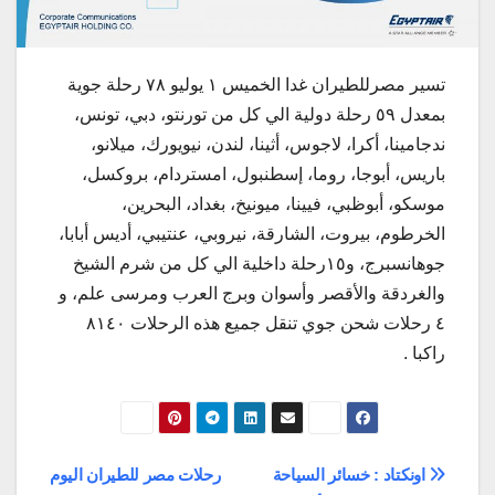
تسير مصرللطيران غدا الخميس ١ يوليو ٧٨ رحلة جوية
بمعدل ٥٩ رحلة دولية الي كل من تورنتو، دبي، تونس،
ندجامينا، أكرا، لاجوس، أثينا، لندن، نيويورك، ميلانو،
باريس، أبوجا، روما، إسطنبول، امستردام، بروكسل،
موسكو، أبوظبي، فيينا، ميونيخ، بغداد، البحرين،
الخرطوم، بيروت، الشارقة، نيروبي، عنتيبي، أديس أبابا،
جوهانسبرج، و١٥رحلة داخلية الي كل من شرم الشيخ
والغردقة والأقصر وأسوان وبرج العرب ومرسى علم، و
٤ رحلات شحن جوي تنقل جميع هذه الرحلات ٨١٤٠
راكبا .
تصفّح
اونكتاد : خسائر السياحة
رحلات مصر للطيران اليوم