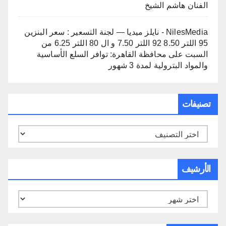
الفنان هاشم الشيخ
NilesMedia - نايلز ميديا — لجنة التسعير : سعر البنزين
95 اللتر 8.50 92 اللتر 7.50 و ال 80 اللتر 6.25 من
السبت
على
محافظة القاهرة: توافر السلع الأساسية
والمواد البترولية لمدة 3 شهور
تصنيفات
تصنيفات
الأرشيف
الأرشيف