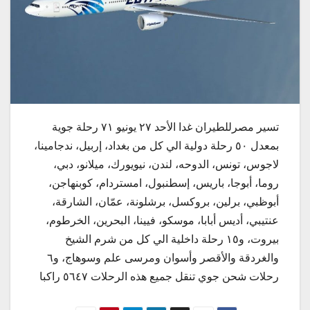
تسير مصرللطيران غدا الأحد ٢٧ يونيو ٧١ رحلة جوية
بمعدل ٥٠ رحلة دولية الي كل من بغداد، إربيل، ندجامينا،
لاجوس، تونس، الدوحه، لندن، نيويورك، ميلانو، دبي،
روما، أبوجا، باريس، إسطنبول، امستردام، كوبنهاجن،
أبوظبي، برلين، بروكسل، برشلونة، عمّان، الشارقة،
عنتيبي، أديس أبابا، موسكو، فيينا، البحرين، الخرطوم،
بيروت، و١٥ رحلة داخلية الي كل من شرم الشيخ
والغردقة والأقصر وأسوان ومرسى علم وسوهاج، و٦
رحلات شحن جوي تنقل جميع هذه الرحلات ٥٦٤٧ راكبا