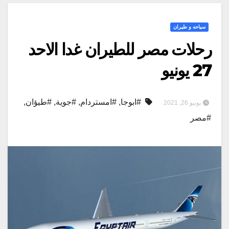
سياحه و طيران
رحلات مصر للطيران غدا الاحد
27 يونيو
#ابوجا
,
#امستردام
,
#جوية
,
#طيؤان
,
يونيو 26, 2021
#مصر