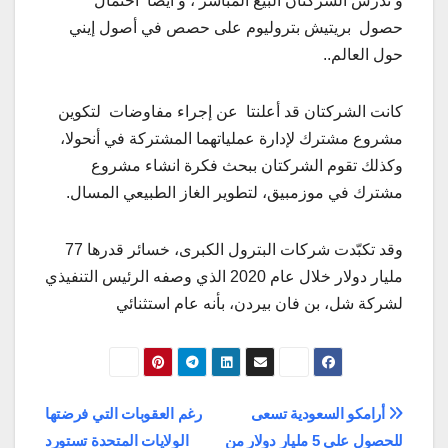
و تدرس الشركتان البيع المباشر ، و أيضا احتمال
حصول بريتيش بتروليوم على حصص في أصول إيني
حول العالم..
كانت الشركتان قد أعلنتا عن إجراء مفاوضات لتكوين
مشروع مشترك لإدارة عملياتهما المشتركة في أنحولا،
وكذلك تقوم الشركتان ببحث فكرة انشاء مشروع
مشترك في موزمبيق، لتطوير الغاز الطبيعي المسال.
وقد تكبّدت شركات البترول الكبرى، خسائر قدرها 77
مليار دولار خلال عام 2020 الذي وصفه الرئيس التنفيذي
لشركة شل، بن فان بيردن، بأنه عام استثنائي
تصفّح
أرامكو السعودية تسعى
رغم العقوبات التي فرضتها
للحصول على 5 مليار دولار من
الولايات المتحدة تستورد