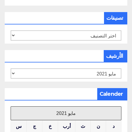
تصنيفات
تصنيفات
الأرشيف
الأرشيف
Calender
مايو 2021
د
ن
ث
أرب
خ
ج
س