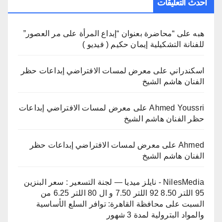
أحدث التعليقات
هبه
على
“محاضرة بعنوان “إبداع المرأة على مر العصور”
للفنانة التشكيلية إيمان حكيم ( فيديو )
اسكندراني
على
معرض لمسات الافتراضي إبداعات حظر
الفنان هاشم الشيخ
Ahmed Youssri
على
معرض لمسات الافتراضي إبداعات
حظر الفنان هاشم الشيخ
Ahmed
على
معرض لمسات الافتراضي إبداعات حظر
الفنان هاشم الشيخ
NilesMedia - نايلز ميديا — لجنة التسعير : سعر البنزين
95 اللتر 8.50 92 اللتر 7.50 و ال 80 اللتر 6.25 من
السبت
على
محافظة القاهرة: توافر السلع الأساسية
والمواد البترولية لمدة 3 شهور