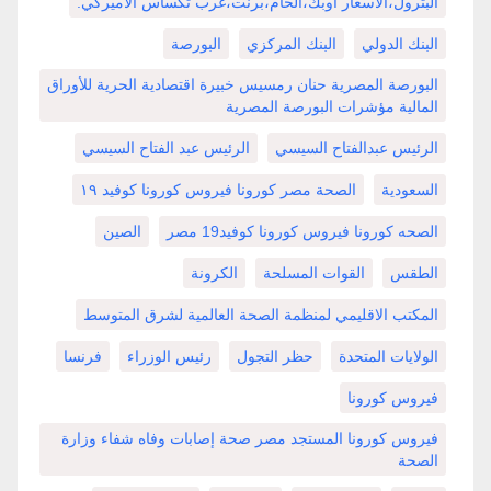
البترول،الاسعار اوبك،الخام،برنت،غرب تكساس الأميركي.
البنك الدولي
البنك المركزي
البورصة
البورصة المصرية حنان رمسيس خبيرة اقتصادية الحرية للأوراق
المالية مؤشرات البورصة المصرية
الرئيس عبدالفتاح السيسي
الرئيس عبد الفتاح السيسي
السعودية
الصحة مصر كورونا فيروس كورونا كوفيد ١٩
الصحه كورونا فيروس كورونا كوفيد19 مصر
الصين
الطقس
القوات المسلحة
الكرونة
المكتب الاقليمي لمنظمة الصحة العالمية لشرق المتوسط
الولايات المتحدة
حظر التجول
رئيس الوزراء
فرنسا
فيروس كورونا
فيروس كورونا المستجد مصر صحة إصابات وفاه شفاء وزارة
الصحة