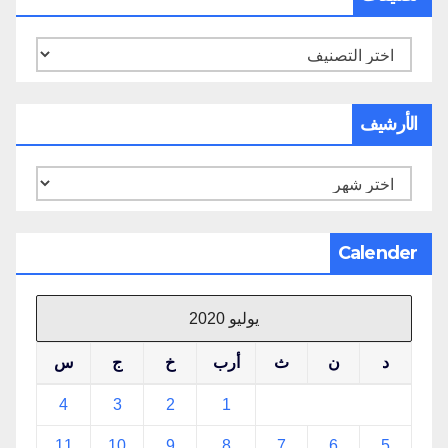
تصنيفات
الأرشيف
الأرشيف
Calender
يوليو 2020
د
ن
ث
أرب
خ
ج
س
4
3
2
1
11
10
9
8
7
6
5