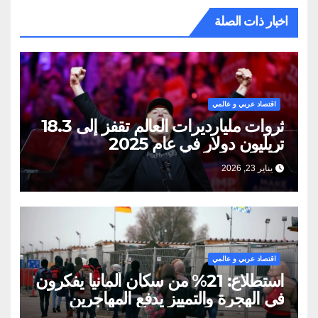
اخبار ذات الصلة
اقتصاد عربي و عالمي
ثروات مليارديرات العالم تقفز إلى 18.3
تريليون دولار في عام 2025
يناير 23, 2026
اقتصاد عربي و عالمي
استطلاع: 21% من سكان ألمانيا يفكرون
في الهجرة والتمييز يدفع المهاجرين
للمغادرة