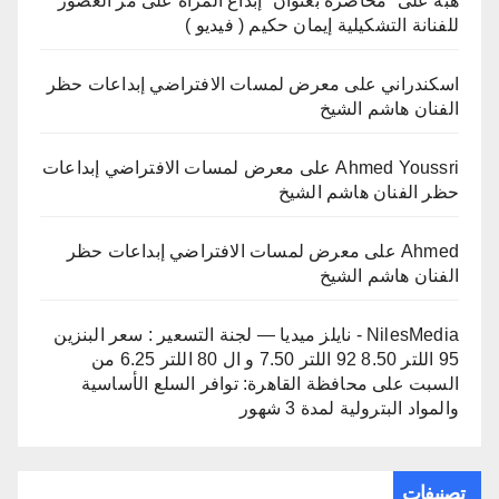
هبه
على
“محاضرة بعنوان “إبداع المرأة على مر العصور”
للفنانة التشكيلية إيمان حكيم ( فيديو )
اسكندراني
على
معرض لمسات الافتراضي إبداعات حظر
الفنان هاشم الشيخ
Ahmed Youssri
على
معرض لمسات الافتراضي إبداعات
حظر الفنان هاشم الشيخ
Ahmed
على
معرض لمسات الافتراضي إبداعات حظر
الفنان هاشم الشيخ
NilesMedia - نايلز ميديا — لجنة التسعير : سعر البنزين
95 اللتر 8.50 92 اللتر 7.50 و ال 80 اللتر 6.25 من
السبت
على
محافظة القاهرة: توافر السلع الأساسية
والمواد البترولية لمدة 3 شهور
تصنيفات