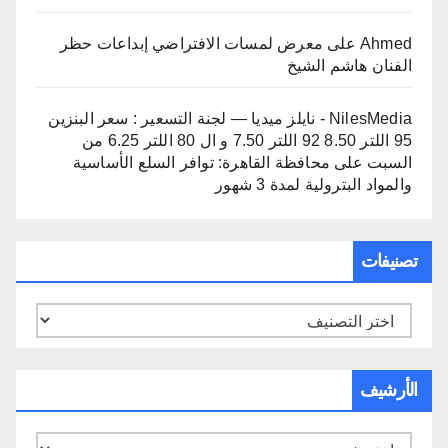
Ahmed
على
معرض لمسات الافتراضي إبداعات حظر
الفنان هاشم الشيخ
NilesMedia - نايلز ميديا — لجنة التسعير : سعر البنزين
95 اللتر 8.50 92 اللتر 7.50 و ال 80 اللتر 6.25 من
السبت
على
محافظة القاهرة: توافر السلع الأساسية
والمواد البترولية لمدة 3 شهور
تصنيفات
تصنيفات
الأرشيف
الأرشيف