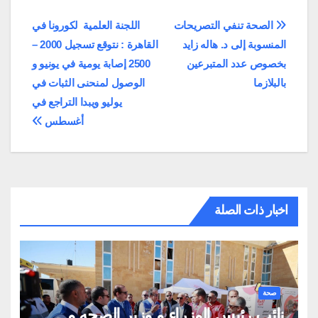
تصفّح
الصحة تنفي التصريحات
اللجنة العلمية لكورونا في
المنسوبة إلى د. هاله زايد
القاهرة : نتوقع تسجيل 2000 –
المقالات
بخصوص عدد المتبرعين
2500 إصابة يومية في يونيو و
بالبلازما
الوصول لمنحنى الثبات في
يوليو ويبدا التراجع في
أغسطس
اخبار ذات الصلة
صحة
نائب رئيس الوزراء و وزير الصحه و