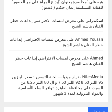
هبه
على
“محاضرة بعنوان “إبداع المرأة على مر العصور”
للفنانة التشكيلية إيمان حكيم ( فيديو )
اسكندراني
على
معرض لمسات الافتراضي إبداعات حظر
الفنان هاشم الشيخ
Ahmed Youssri
على
معرض لمسات الافتراضي إبداعات
حظر الفنان هاشم الشيخ
Ahmed
على
معرض لمسات الافتراضي إبداعات حظر
الفنان هاشم الشيخ
NilesMedia - نايلز ميديا — لجنة التسعير : سعر البنزين
95 اللتر 8.50 92 اللتر 7.50 و ال 80 اللتر 6.25 من
السبت
على
محافظة القاهرة: توافر السلع الأساسية
والمواد البترولية لمدة 3 شهور