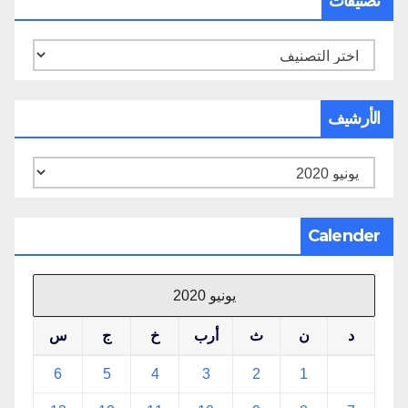
تصنيفات
تصنيفات
الأرشيف
الأرشيف
Calender
يونيو 2020
د
ن
ث
أرب
خ
ج
س
6
5
4
3
2
1