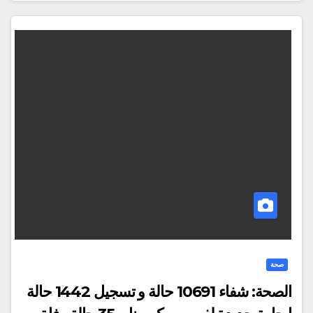
صحة
الصحة: شفاء 10691 حالة و تسجيل 1442 حالة